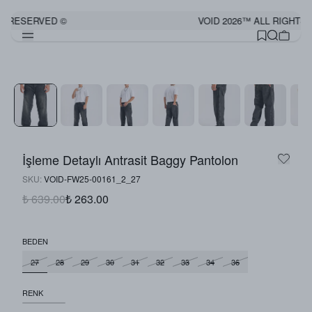
S RESERVED ©
VOID 2026™ ALL RIGHTS 
İşleme Detaylı Antrasit Baggy Pantolon
SKU
:
VOID-FW25-00161_2_27
₺ 639.00
₺ 263.00
BEDEN
27
28
29
30
31
32
33
34
36
RENK