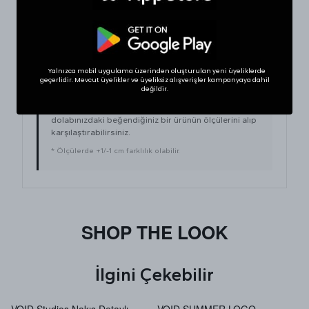
36
48
110
Yalnızca mobil uygulama üzerinden oluşturulan yeni üyeliklerde
BEDEN VE UYUMLULUK
geçerlidir. Mevcut üyelikler ve üyeliksiz alışverişler kampanyaya dahil
değildir.
Tekstil ürünlerinde beden seçimi modellere göre
değişkenlik gösterebilir. En doğru seçim için
dolabınızdaki beğendiğiniz bir ürünün ölçülerini alıp
karşılaştırabilirsiniz.
* Ölçülerde +1/-1 cm farklılık olabilir.
SHOP THE LOOK
İlgini Çekebilir