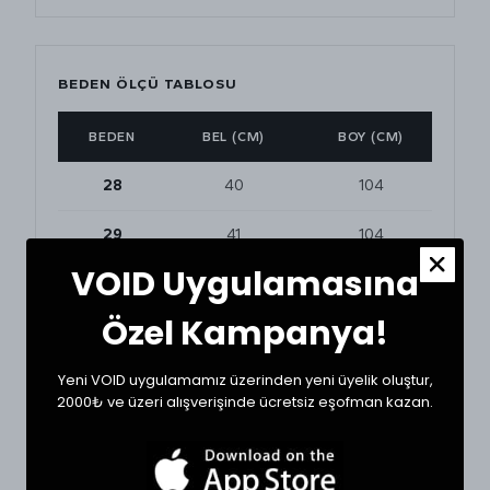
BEDEN ÖLÇÜ TABLOSU
BEDEN
BEL (CM)
BOY (CM)
28
40
104
29
41
104
VOID Uygulamasına
30
42
104
Özel Kampanya!
31
43
104
Yeni VOID uygulamamız üzerinden yeni üyelik oluştur,
32
44
106
2000₺ ve üzeri alışverişinde ücretsiz eşofman kazan.
33
46
106
34
47
106