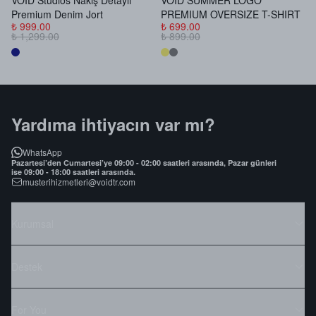
VOID Studios Nakış Detaylı
VOID SUMMER LOGO
V
Premium Denim Jort
PREMIUM OVERSIZE T-SHIRT
B
₺ 999.00
₺ 699.00
₺
₺ 1,299.00
₺ 899.00
₺
Yardıma ihtiyacın var mı?
WhatsApp
Pazartesi’den Cumartesi’ye 09:00 - 02:00 saatleri arasında, Pazar günleri
ise 09:00 - 18:00 saatleri arasında.
musterihizmetleri@voidtr.com
Kurumsal
Destek
For You