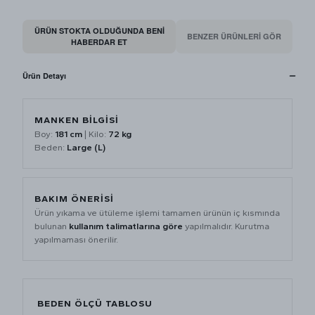
ÜRÜN STOKTA OLDUĞUNDA BENI
BENZER ÜRÜNLERİ GÖR
HABERDAR ET
Ürün Detayı
MANKEN BİLGİSİ
Boy:
181 cm
| Kilo:
72 kg
Beden:
Large (L)
BAKIM ÖNERİSİ
Ürün yıkama ve ütüleme işlemi tamamen ürünün iç kısmında
bulunan
kullanım talimatlarına göre
yapılmalıdır. Kurutma
yapılmaması önerilir.
BEDEN ÖLÇÜ TABLOSU