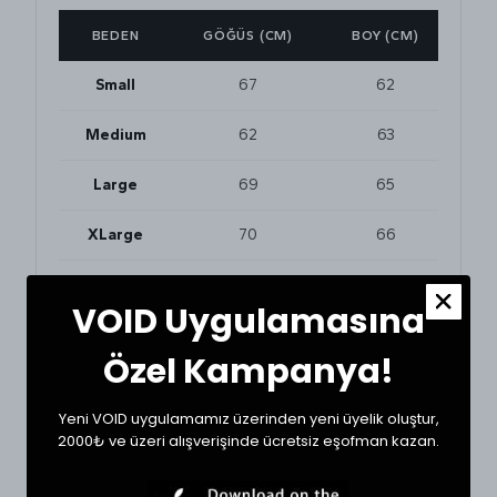
BEDEN
GÖĞÜS (CM)
BOY (CM)
Small
67
62
Medium
62
63
Large
69
65
XLarge
70
66
VOID Uygulamasına
BEDEN VE UYUMLULUK
Tekstil ürünlerinde beden seçimi modellere göre
Özel Kampanya!
değişkenlik gösterebilir. En doğru seçim için
dolabınızdaki beğendiğiniz bir ürünün ölçülerini alıp
karşılaştırabilirsiniz.
Yeni VOID uygulamamız üzerinden yeni üyelik oluştur,
* Ölçülerde +1/-1 cm farklılık olabilir.
2000₺ ve üzeri alışverişinde ücretsiz eşofman kazan.