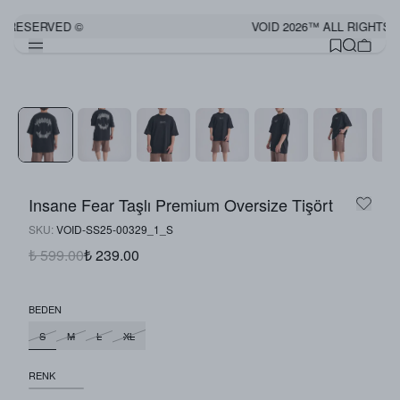
S RESERVED ©
VOID 2026™ ALL RIGHTS 
Insane Fear Taşlı Premium Oversize Tişört
SKU
:
VOID-SS25-00329_1_S
₺ 599.00
₺ 239.00
BEDEN
S
M
L
XL
RENK