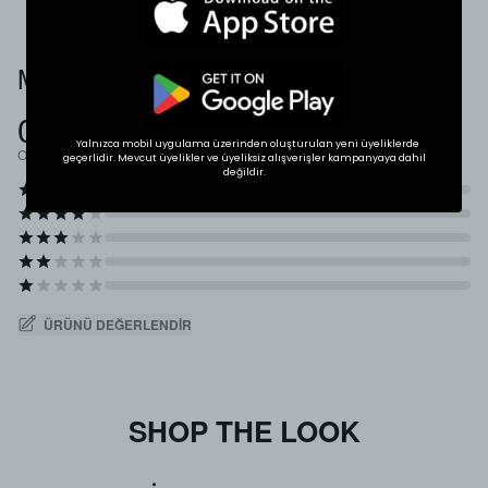
Müşteri Yorumları
0.0
Yalnızca mobil uygulama üzerinden oluşturulan yeni üyeliklerde
Ortalama Puan
geçerlidir. Mevcut üyelikler ve üyeliksiz alışverişler kampanyaya dahil
değildir.
ÜRÜNÜ DEĞERLENDIR
SHOP THE LOOK