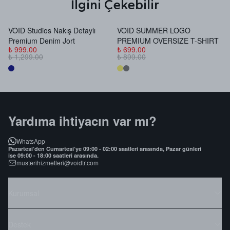
İlgini Çekebilir
VOID Studios Nakış Detaylı
VOID SUMMER LOGO
V
Premium Denim Jort
PREMIUM OVERSIZE T-SHIRT
B
₺ 999.00
₺ 699.00
₺
₺ 1,299.00
₺ 899.00
₺
Yardıma ihtiyacın var mı?
WhatsApp
Pazartesi’den Cumartesi’ye 09:00 - 02:00 saatleri arasında, Pazar günleri
ise 09:00 - 18:00 saatleri arasında.
musterihizmetleri@voidtr.com
Kurumsal
Destek