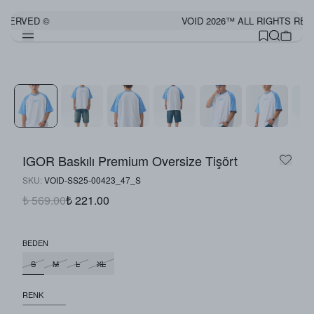
ESERVED ©
VOID 2026™ ALL RIGHTS RES
IGOR Baskılı Premium Oversize Tişört
SKU
:
VOID-SS25-00423_47_S
₺ 569.00
₺ 221.00
BEDEN
S
M
L
XL
RENK