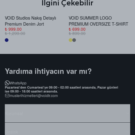
İlgini Çekebilir
VOID Studios Nakış Detaylı
VOID SUMMER LOGO
V
Premium Denim Jort
PREMIUM OVERSIZE T-SHIRT
B
₺ 999.00
₺ 699.00
₺
₺ 1,299.00
₺ 899.00
₺
Yardıma ihtiyacın var mı?
WhatsApp
Pazartesi’den Cumartesi’ye 09:00 - 02:00 saatleri arasında, Pazar günleri
ise 09:00 - 18:00 saatleri arasında.
musterihizmetleri@voidtr.com
Kurumsal
Destek