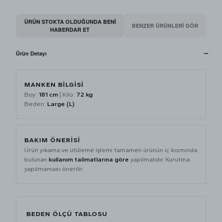
ÜRÜN STOKTA OLDUĞUNDA BENI
BENZER ÜRÜNLERİ GÖR
HABERDAR ET
Ürün Detayı
MANKEN BİLGİSİ
Boy:
181 cm
| Kilo:
72 kg
Beden:
Large (L)
BAKIM ÖNERİSİ
Ürün yıkama ve ütüleme işlemi tamamen ürünün iç kısmında
bulunan
kullanım talimatlarına göre
yapılmalıdır. Kurutma
yapılmaması önerilir.
BEDEN ÖLÇÜ TABLOSU