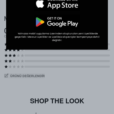
Müşteri Yorumları
0.0
Yalnızca mobil uygulama üzerinden oluşturulan yeni üyeliklerde
Ortalama Puan
geçerlidir. Mevcut üyelikler ve üyeliksiz alışverişler kampanyaya dahil
değildir.
ÜRÜNÜ DEĞERLENDIR
SHOP THE LOOK