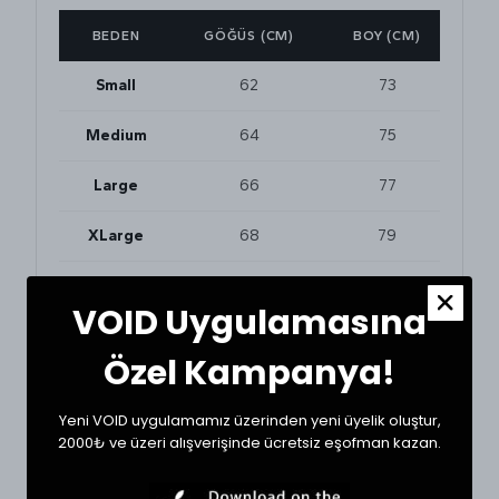
BEDEN
GÖĞÜS (CM)
BOY (CM)
Small
62
73
Medium
64
75
Large
66
77
XLarge
68
79
VOID Uygulamasına
BEDEN VE UYUMLULUK
Tekstil ürünlerinde beden seçimi modellere göre
Özel Kampanya!
değişkenlik gösterebilir. En doğru seçim için
dolabınızdaki beğendiğiniz bir ürünün ölçülerini alıp
karşılaştırabilirsiniz.
Yeni VOID uygulamamız üzerinden yeni üyelik oluştur,
* Ölçülerde +1/-1 cm farklılık olabilir.
2000₺ ve üzeri alışverişinde ücretsiz eşofman kazan.