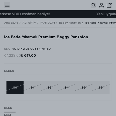
rkese VOID eşofman hediye!
Yeni uygulama
Ana Sayfa
ALT GİYİM
PANTOLON
Baggy Pantolon
Ice Fade Yıkamalı Pre
Ice Fade Yıkamalı Premium Baggy Pantolon
SKU
:
VOID-FW25-00884_47_30
₺ 1,229.00
₺ 617.00
BEDEN
30
31
32
34
36
38
RENK
Mavi