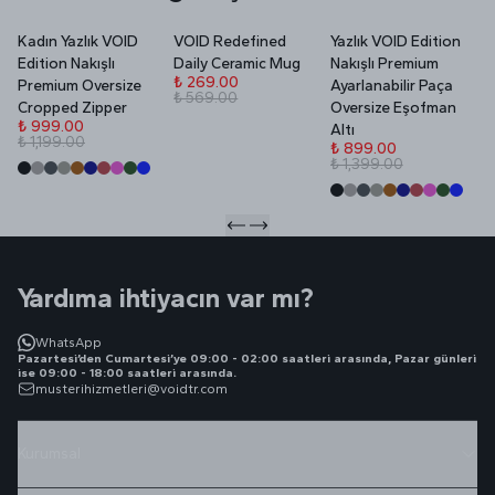
Kadın Yazlık VOID
VOID Redefined
Yazlık VOID Edition
V
Edition Nakışlı
Daily Ceramic Mug
Nakışlı Premium
P
₺ 269.00
Premium Oversize
Ayarlanabilir Paça
₺ 569.00
₺
Cropped Zipper
Oversize Eşofman
₺
₺ 999.00
Altı
₺ 1,199.00
₺ 899.00
₺ 1,399.00
Yardıma ihtiyacın var mı?
WhatsApp
Pazartesi’den Cumartesi’ye 09:00 - 02:00 saatleri arasında, Pazar günleri
ise 09:00 - 18:00 saatleri arasında.
musterihizmetleri@voidtr.com
Kurumsal