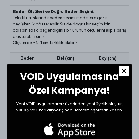
Beden Ölçüleri ve Doğru Beden Seçimi:
Tekstil ürünlerinde beden seçimi modellere göre
değişkenlik gösterebilir. Siz de doğru bir seçim için
dolabınızdaki beğendiğiniz bir ürünün ölçülerini alıp sipariş
oluşturabilirsiniz.
Ölçülerde +1/-1 cm farklılık olabilir.
Beden
Bel (cm)
Boy (cm)
30
37
106
VOID Uygulamasına
31
39
106
Özel Kampanya!
32
41
108
Yeni VOID uygulamamız üzerinden yeni üyelik oluştur,
34
43
108
2000₺ ve üzeri alışverişinde ücretsiz eşofman kazan.
36
45
109
38
50
109