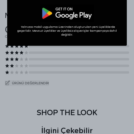
Müşteri Yorumları
0.0
Yalnızca mobil uygulama üzerinden oluşturulan yeni üyeliklerde
geçerlidir. Mevcut üyelikler ve üyeliksiz alışverişler kampanyaya dahil
değildir.
Ortalama Puan
ÜRÜNÜ DEĞERLENDIR
SHOP THE LOOK
İlgini Çekebilir