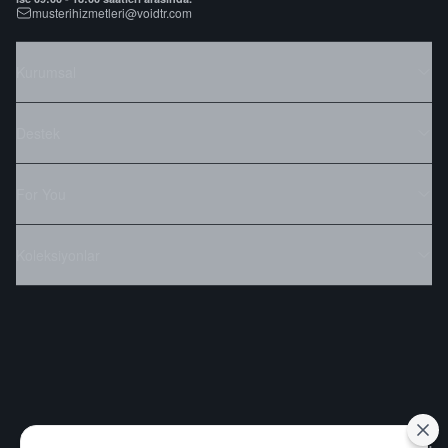
musterihizmetleri@voidtr.com
Kurumsal
Destek
For You
Koleksiyonlar