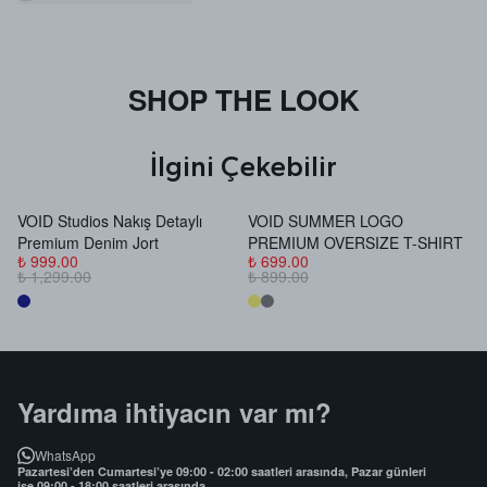
SHOP THE LOOK
İlgini Çekebilir
VOID Studios Nakış Detaylı
VOID SUMMER LOGO
V
Premium Denim Jort
PREMIUM OVERSIZE T-SHIRT
B
₺ 999.00
₺ 699.00
₺
₺ 1,299.00
₺ 899.00
₺
Yardıma ihtiyacın var mı?
WhatsApp
Pazartesi’den Cumartesi’ye 09:00 - 02:00 saatleri arasında, Pazar günleri
ise 09:00 - 18:00 saatleri arasında.