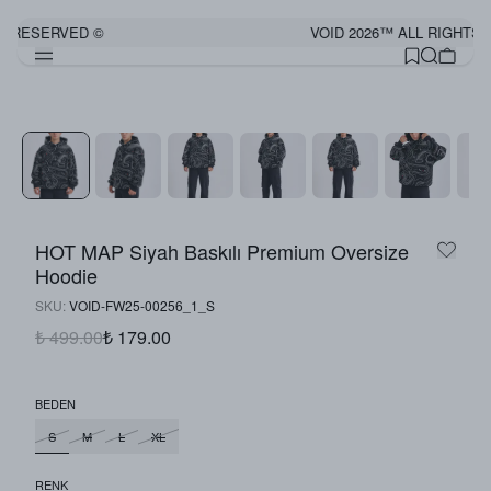
S RESERVED ©
VOID 2026™ ALL RIGHTS 
HOT MAP Siyah Baskılı Premium Oversize
Hoodie
SKU
:
VOID-FW25-00256_1_S
₺ 499.00
₺ 179.00
BEDEN
S
M
L
XL
RENK