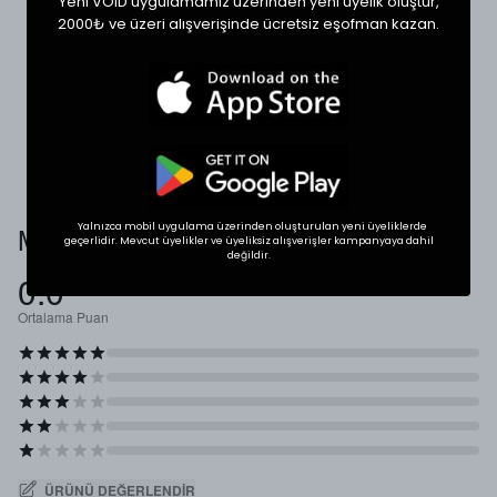
Yeni VOID uygulamamız üzerinden yeni üyelik oluştur,
Tekstil ürünlerinde beden seçimi modellere göre
2000₺ ve üzeri alışverişinde ücretsiz eşofman kazan.
değişkenlik gösterebilir. En doğru seçim için
dolabınızdaki beğendiğiniz bir ürünün ölçülerini alıp
karşılaştırabilirsiniz.
* Ölçülerde +1/-1 cm farklılık olabilir.
Müşteri Yorumları
Yalnızca mobil uygulama üzerinden oluşturulan yeni üyeliklerde
geçerlidir. Mevcut üyelikler ve üyeliksiz alışverişler kampanyaya dahil
değildir.
0.0
Ortalama Puan
ÜRÜNÜ DEĞERLENDIR