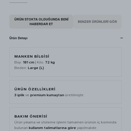
ÜRÜN STOKTA OLDUĞUNDA BENI
BENZER ÜRÜNLERİ GÖR
HABERDAR ET
Ürün Detayı
MANKEN BİLGİSİ
Boy:
181 cm
| Kilo:
72 kg
Beden:
Large (L)
ÜRÜN ÖZELLİKLERİ
3 iplik
ve
premium kumaştan
üretilmiştir.
BAKIM ÖNERİSİ
Ürün yıkama ve ütüleme işlemi tamamen ürünün iç kısmında
bulunan
kullanım talimatlarına göre
yapılmalıdır.