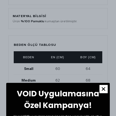
MATERYAL BİLGİSİ
Ürün
%100 Pamuklu
kumaştan üretilmiştir.
BEDEN ÖLÇÜ TABLOSU
BEDEN
EN (CM)
BOY (CM)
Small
60
64
Medium
62
68
VOID Uygulamasına
Large
64
72
Özel Kampanya!
BEDEN VE UYUMLULUK