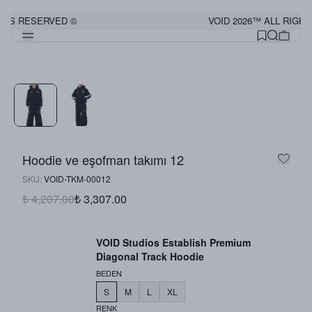
HTS RESERVED ©
VOID 2026™ ALL RIGHT
Görünümü Tamamla
Hoodie ve eşofman takımı 12
SKU
:
VOID-TKM-00012
₺ 4,207.00
₺ 3,307.00
VOID Studios Establish Premium
Diagonal Track Hoodie
BEDEN
S
M
L
XL
RENK