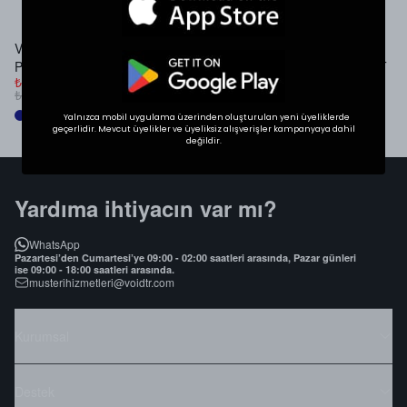
İlgini Çekebilir
VOID Studios Nakış Detaylı
VOID SUMMER LOGO
V
Premium Denim Jort
PREMIUM OVERSIZE T-SHIRT
B
₺ 999.00
₺ 699.00
₺
₺ 1,299.00
₺ 899.00
₺
Yalnızca mobil uygulama üzerinden oluşturulan yeni üyeliklerde
geçerlidir. Mevcut üyelikler ve üyeliksiz alışverişler kampanyaya dahil
değildir.
Yardıma ihtiyacın var mı?
WhatsApp
Pazartesi’den Cumartesi’ye 09:00 - 02:00 saatleri arasında, Pazar günleri
ise 09:00 - 18:00 saatleri arasında.
musterihizmetleri@voidtr.com
Kurumsal
Destek