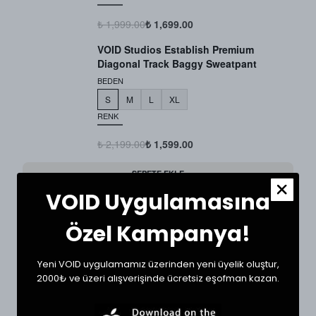
₺ 1,999.00
₺ 1,699.00
VOID Studios Establish Premium
Diagonal Track Baggy Sweatpant
BEDEN
S
M
L
XL
RENK
₺ 2,199.00
₺ 1,599.00
SEPETE EKLE
VOID Uygulamasına
Ürün Detayı
Özel Kampanya!
Yeni VOID uygulamamız üzerinden yeni üyelik oluştur,
SHOP THE LOOK
2000₺ ve üzeri alışverişinde ücretsiz eşofman kazan.