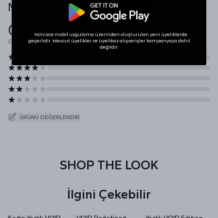
Müşteri Yorumları
0.0
Yalnızca mobil uygulama üzerinden oluşturulan yeni üyeliklerde
Ortalama Puan
geçerlidir. Mevcut üyelikler ve üyeliksiz alışverişler kampanyaya dahil
değildir.
ÜRÜNÜ DEĞERLENDIR
SHOP THE LOOK
İlgini Çekebilir