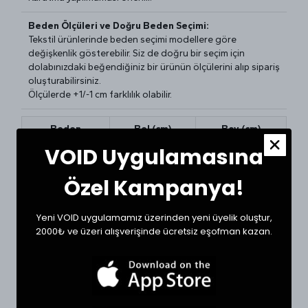
Beden Ölçüleri ve Doğru Beden Seçimi:
Tekstil ürünlerinde beden seçimi modellere göre
değişkenlik gösterebilir. Siz de doğru bir seçim için
dolabınızdaki beğendiğiniz bir ürünün ölçülerini alıp sipariş
oluşturabilirsiniz.
Ölçülerde +1/-1 cm farklılık olabilir.
Beden
Bel (cm)
Boy (cm)
VOID Uygulamasına
Small
33
106
Özel Kampanya!
Medium
35
107
Large
36
108
Yeni VOID uygulamamız üzerinden yeni üyelik oluştur,
2000₺ ve üzeri alışverişinde ücretsiz eşofman kazan.
XLarge
39
109
XXLarge
41
111