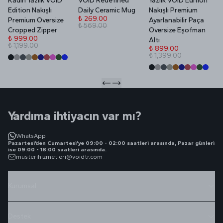
Kadın Yazlık VOID
VOID Redefined
Yazlık VOID Edition
V
Edition Nakışlı
Daily Ceramic Mug
Nakışlı Premium
P
₺ 269.00
Premium Oversize
Ayarlanabilir Paça
₺ 569.00
₺
Cropped Zipper
Oversize Eşofman
₺
₺ 999.00
Altı
₺ 1,199.00
₺ 899.00
₺ 1,399.00
Yardıma ihtiyacın var mı?
WhatsApp
Pazartesi’den Cumartesi’ye 09:00 - 02:00 saatleri arasında, Pazar günleri
ise 09:00 - 18:00 saatleri arasında.
musterihizmetleri@voidtr.com
Kurumsal
Destek