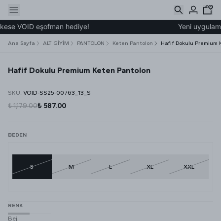
kese VOID eşofman hediye!
Yeni uygulamamı
Ana Sayfa
ALT GİYİM
PANTOLON
Keten Pantolon
Hafif Dokulu Premium 
Hafif Dokulu Premium Keten Pantolon
SKU
:
VOID-SS25-00763_13_S
₺ 1,179.00
₺ 587.00
BEDEN
S
M
L
XL
XXL
RENK
Bej