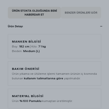
ÜRÜN STOKTA OLDUĞUNDA BENI
BENZER ÜRÜNLERİ GÖR
HABERDAR ET
Ürün Detayı
MANKEN BİLGİSİ
Boy:
182 cm
| Kilo:
71 kg
Beden:
Medium (L)
BAKIM ÖNERİSİ
Ürün yıkama ve ütüleme işlemi tamamen ürünün iç kısmında
bulunan
kullanım talimatlarına göre
yapılmalıdır.
MATERYAL BİLGİSİ
Ürün
%100 Pamuklu
kumaştan üretilmiştir.