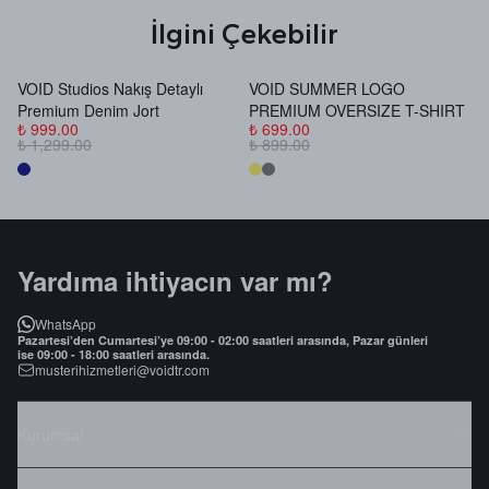
İlgini Çekebilir
VOID Studios Nakış Detaylı
VOID SUMMER LOGO
V
Premium Denim Jort
PREMIUM OVERSIZE T-SHIRT
B
₺ 999.00
₺ 699.00
₺
₺ 1,299.00
₺ 899.00
₺
Yardıma ihtiyacın var mı?
WhatsApp
Pazartesi’den Cumartesi’ye 09:00 - 02:00 saatleri arasında, Pazar günleri
ise 09:00 - 18:00 saatleri arasında.
musterihizmetleri@voidtr.com
Kurumsal