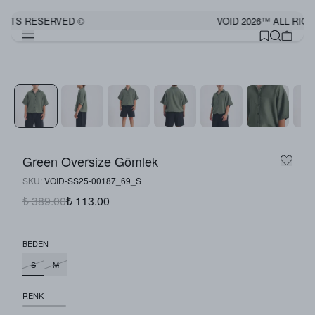
GHTS RESERVED ©
VOID 2026™ ALL RIGH
Green Oversize Gömlek
SKU
:
VOID-SS25-00187_69_S
₺ 389.00
₺ 113.00
BEDEN
S
M
RENK