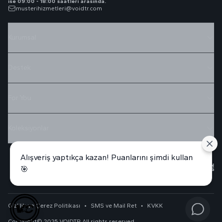
ise 09:00 - 18:00 saatleri arasında.
musterihizmetleri@voidtr.com
Kurumsal
Destek
For You
Koleksiyonlar
Alışveriş yaptıkça kazan! Puanlarını şimdi kullan
🎯
Gizlilik ve Çerez Politikası
•
SMS ve Mail Ret
•
KVKK
Copyright© 2025 VOIDTR All rights reserved.