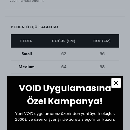
yapılmaması önerilir.
BEDEN ÖLÇÜ TABLOSU
BEDEN
GÖĞÜS (CM)
BOY (CM)
Small
62
66
Medium
64
68
Large
66
70
VOID Uygulamasına
XLarge
68
72
Özel Kampanya!
Yeni VOID uygulamamız üzerinden yeni üyelik oluştur,
BEDEN VE UYUMLULUK
2000₺ ve üzeri alışverişinde ücretsiz eşofman kazan.
Tekstil ürünlerinde beden seçimi modellere göre
değişkenlik gösterebilir. En doğru seçim için