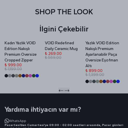
SHOP THE LOOK
İlgini Çekebilir
Kadın Yazlık VOID
VOID Redefined
Yazlık VOID Edition
V
Edition Nakışlı
Daily Ceramic Mug
Nakışlı Premium
P
₺ 269.00
Premium Oversize
Ayarlanabilir Paça
₺ 569.00
₺
Cropped Zipper
Oversize Eşofman
₺
₺ 999.00
Altı
₺ 1,199.00
₺ 899.00
₺ 1,399.00
Yardıma ihtiyacın var mı?
WhatsApp
Pazartesi’den Cumartesi’ye 09:00 - 02:00 saatleri arasında, Pazar günleri