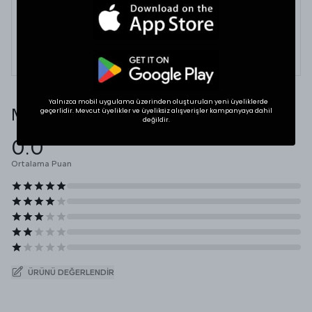
dolabınızdaki beğendiğiniz bir ürünün ölçülerini alıp
karşılaştırabilirsiniz.
* Ölçülerde +1/-1 cm farklılık olabilir.
Yalnızca mobil uygulama üzerinden oluşturulan yeni üyeliklerde
Müşteri Yorumları
geçerlidir. Mevcut üyelikler ve üyeliksiz alışverişler kampanyaya dahil
değildir.
0.0
Ortalama Puan
ÜRÜNÜ DEĞERLENDIR