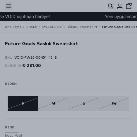
e VOID eşofman hediye!
Yeni uygulamamız ü
Ana Sayfa
ERKEK
SWEATSHIRT
Baskılı Sweatshirt
Future Goals Baskılı
Future Goals Baskılı Sweatshirt
SKU
:
VOID-FW25-00451_42_S
₺ 669.00
₺ 281.00
BEDEN
S
M
L
XL
RENK
Koyu Yeşil