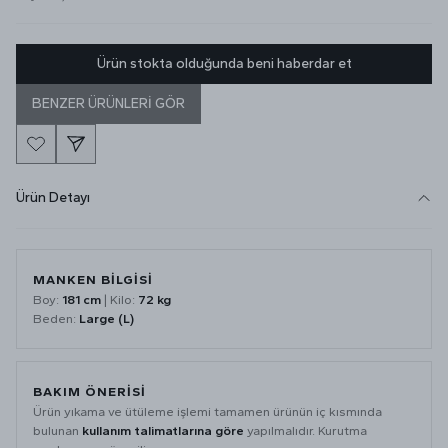
Ürün stokta olduğunda beni haberdar et
BENZER ÜRÜNLERİ GÖR
Ürün Detayı
MANKEN BİLGİSİ
Boy:
181 cm
| Kilo:
72 kg
Beden:
Large (L)
BAKIM ÖNERİSİ
Ürün yıkama ve ütüleme işlemi tamamen ürünün iç kısmında
bulunan
kullanım talimatlarına göre
yapılmalıdır. Kurutma