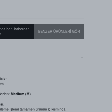
nda beni haberdar
BENZER ÜRÜNLERİ GÖR
t
luk:
 cm
g
 Beden:
Medium (M)
si:
üleme işlemi tamamen ürünün iç kısmında