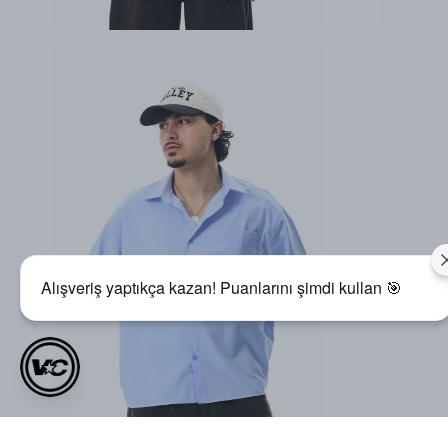
Alışveriş yaptıkça kazan! Puanlarını şimdi kullan 🎯