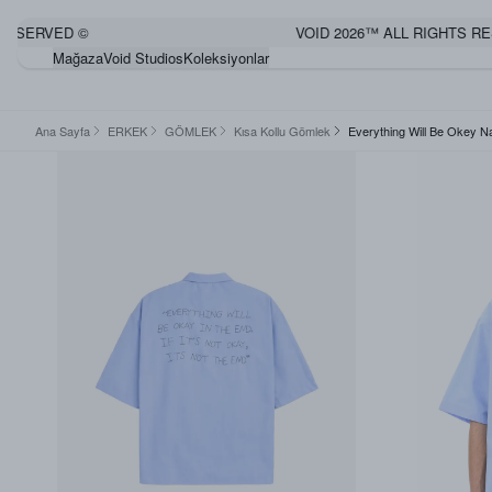
ERVED ©
VOID 2026™ ALL RIGHTS RESER
Mağaza
Void Studios
Koleksiyonlar
Ana Sayfa
ERKEK
GÖMLEK
Kısa Kollu Gömlek
Everything Will Be Okey N