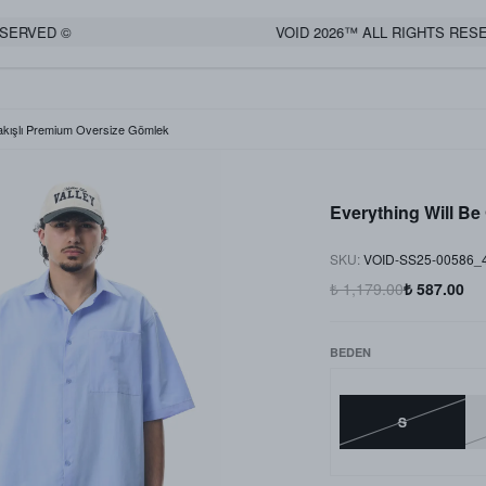
VED ©
VOID 2026™ ALL RIGHTS RESERVE
akışlı Premium Oversize Gömlek
Everything Will B
SKU
:
VOID-SS25-00586_
₺ 1,179.00
₺ 587.00
BEDEN
S