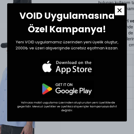
bulunan kullanım ta
Kurutma yapılmamas
VOID Uygulamasına
Beden Ölçüleri v
Özel Kampanya!
Tekstil ürünlerind
gösterebilir. Siz d
bir ürünün ölçülerini
Yeni VOID uygulamamız üzerinden yeni üyelik oluştur,
Ölçülerde +1/-1 cm f
2000₺ ve üzeri alışverişinde ücretsiz eşofman kazan.
Beden
Small
Medium
Large
XLarge
Yalnızca mobil uygulama üzerinden oluşturulan yeni üyeliklerde
geçerlidir. Mevcut üyelikler ve üyeliksiz alışverişler kampanyaya dahil
değildir.