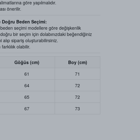
limatlarına göre yapılmalıdır.
ı önerilir.
e Doğru Beden Seçimi:
e beden seçimi modellere göre değişkenlik
e doğru bir seçim için dolabınızdaki beğendiğiniz
 alıp sipariş oluşturabilirsiniz.
arklılık olabilir.
Göğüs (cm)
Boy (cm)
61
71
64
72
65
72
67
73