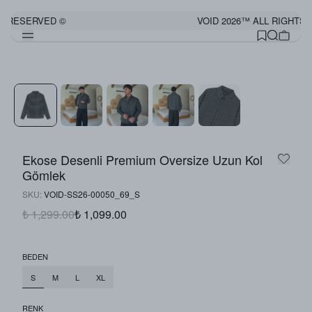
S RESERVED ©
VOID 2026™ ALL RIGHTS 
Görünümü Tamamla
Ekose Desenli Premium Oversize Uzun Kol
Gömlek
SKU
:
VOID-SS26-00050_69_S
₺ 1,299.00
₺ 1,099.00
BEDEN
S
M
L
XL
RENK