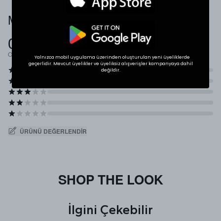
Müşteri Yorumları
0.0
Ortalama Puan
Yalnızca mobil uygulama üzerinden oluşturulan yeni üyeliklerde
geçerlidir. Mevcut üyelikler ve üyeliksiz alışverişler kampanyaya dahil
değildir.
ÜRÜNÜ DEĞERLENDIR
SHOP THE LOOK
İlgini Çekebilir