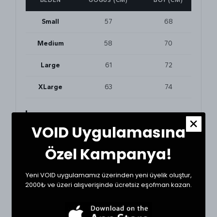
BEDEN
GÖĞÜS (CM)
BOY (CM)
Small
57
68
Medium
58
70
Large
61
72
XLarge
63
74
BEDEN VE UYUMLULUK
VOID Uygulamasına
Tekstil ürünlerinde beden seçimi modellere göre
değişkenlik gösterebilir. En doğru seçim için
Özel Kampanya!
dolabınızdaki favori bir ürününüzün ölçülerini alıp
karşılaştırabilirsiniz.
Yeni VOID uygulamamız üzerinden yeni üyelik oluştur,
* Ölçülerde ±1 cm farklılık olabilir.
2000₺ ve üzeri alışverişinde ücretsiz eşofman kazan.