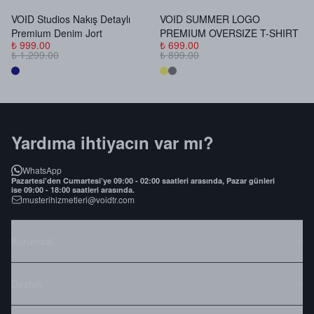
VOID Studios Nakış Detaylı
VOID SUMMER LOGO
V
Premium Denim Jort
PREMIUM OVERSIZE T-SHIRT
B
₺ 999.00
₺ 699.00
₺
₺ 1,299.00
₺ 899.00
₺
Yardıma ihtiyacın var mı?
WhatsApp
Pazartesi’den Cumartesi’ye 09:00 - 02:00 saatleri arasında, Pazar günleri
ise 09:00 - 18:00 saatleri arasında.
musterihizmetleri@voidtr.com
Kurumsal
Destek