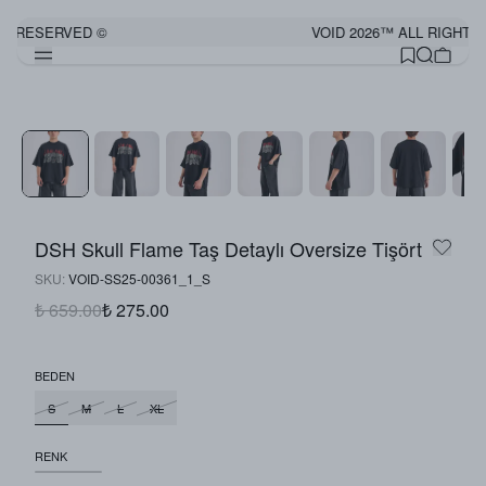
S RESERVED ©
VOID 2026™ ALL RIGHTS
DSH Skull Flame Taş Detaylı Oversize Tişört
SKU
:
VOID-SS25-00361_1_S
₺ 659.00
₺ 275.00
BEDEN
S
M
L
XL
RENK