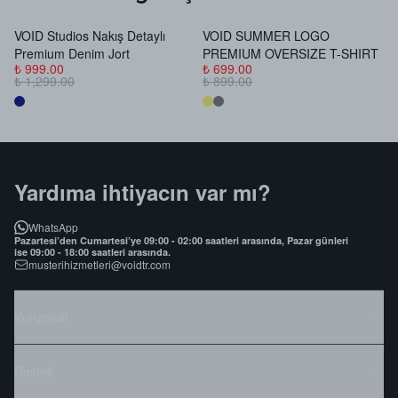
VOID Studios Nakış Detaylı
VOID SUMMER LOGO
V
Premium Denim Jort
PREMIUM OVERSIZE T-SHIRT
B
₺ 999.00
₺ 699.00
₺
₺ 1,299.00
₺ 899.00
₺
Yardıma ihtiyacın var mı?
WhatsApp
Pazartesi’den Cumartesi’ye 09:00 - 02:00 saatleri arasında, Pazar günleri
ise 09:00 - 18:00 saatleri arasında.
musterihizmetleri@voidtr.com
Kurumsal
Destek