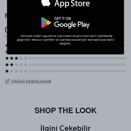
Müşteri Yorumları
0.0
Ortalama Puan
Yalnızca mobil uygulama üzerinden oluşturulan yeni üyeliklerde
geçerlidir. Mevcut üyelikler ve üyeliksiz alışverişler kampanyaya dahil
değildir.
ÜRÜNÜ DEĞERLENDIR
SHOP THE LOOK
İlgini Çekebilir