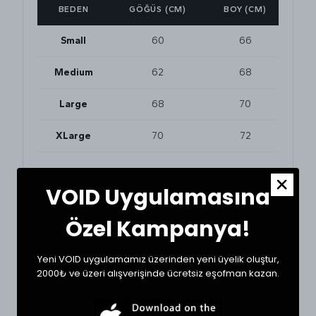
BEDEN
GÖĞÜS (CM)
BOY (CM)
Small
60
66
Medium
62
68
Large
68
70
XLarge
70
72
VOID Uygulamasına
BEDEN VE UYUMLULUK
Tekstil ürünlerinde beden seçimi modellere göre
değişkenlik gösterebilir. En doğru seçim için
Özel Kampanya!
dolabınızdaki beğendiğiniz bir ürünün ölçülerini alıp
karşılaştırabilirsiniz.
Yeni VOID uygulamamız üzerinden yeni üyelik oluştur,
* Ölçülerde +1/-1 cm farklılık olabilir.
2000₺ ve üzeri alışverişinde ücretsiz eşofman kazan.