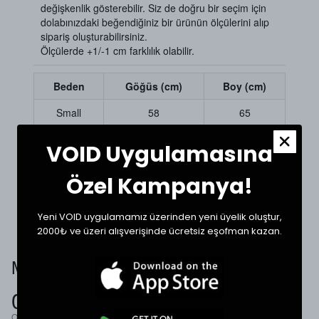
değişkenlik gösterebilir. Siz de doğru bir seçim için
dolabınızdaki beğendiğiniz bir ürünün ölçülerini alıp
sipariş oluşturabilirsiniz.
Ölçülerde +1/-1 cm farklılık olabilir.
Beden
Göğüs (cm)
Boy (cm)
Small
58
65
Medium
60
67
VOID Uygulamasına
Large
62
69
Özel Kampanya!
XLarge
65
70
Yeni VOID uygulamamız üzerinden yeni üyelik oluştur,
2000₺ ve üzeri alışverişinde ücretsiz eşofman kazan.
Müşteri Yorumları
0.0
Ortalama Puan