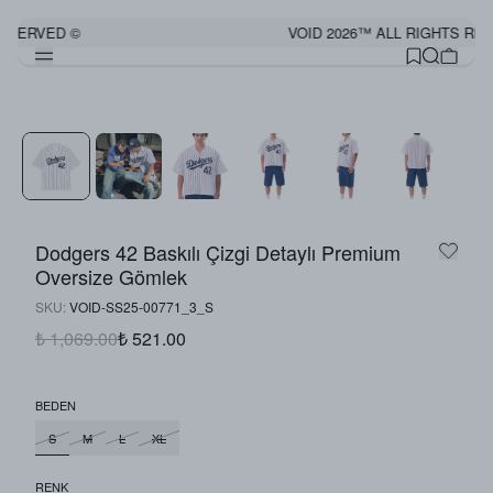
ESERVED ©
VOID 2026™ ALL RIGHTS RES
Dodgers 42 Baskılı Çizgi Detaylı Premium
Oversize Gömlek
SKU
:
VOID-SS25-00771_3_S
₺ 1,069.00
₺ 521.00
BEDEN
S
M
L
XL
RENK