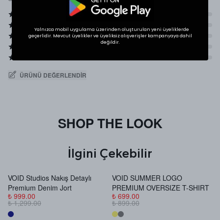
Yalnızca mobil uygulama üzerinden oluşturulan yeni üyeliklerde
geçerlidir. Mevcut üyelikler ve üyeliksiz alışverişler kampanyaya dahil
değildir.
ÜRÜNÜ DEĞERLENDIR
SHOP THE LOOK
İlgini Çekebilir
VOID Studios Nakış Detaylı
VOID SUMMER LOGO
V
Premium Denim Jort
PREMIUM OVERSIZE T-SHIRT
B
₺ 999.00
₺ 699.00
₺
₺ 1,299.00
₺ 899.00
₺