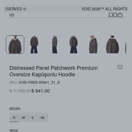
 RESERVED ©
VOID 2026™ ALL RIGHTS R
Distressed Panel Patchwork Premium
Oversize Kapüşonlu Hoodie
SKU
:
VOID-FW25-00941_31_S
₺ 1,769.00
₺ 941.00
BEDEN
S
M
L
XL
RENK