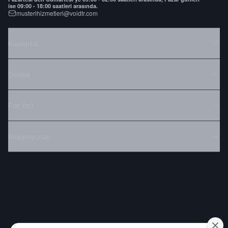
ise 09:00 - 18:00 saatleri arasında.
musterihizmetleri@voidtr.com
Kurumsal
Destek
For You
Koleksiyonlar