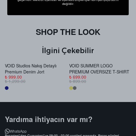
değildir.
SHOP THE LOOK
İlgini Çekebilir
VOID Studios Nakış Detaylı
VOID SUMMER LOGO
V
Premium Denim Jort
PREMIUM OVERSIZE T-SHIRT
B
₺ 999.00
₺ 699.00
₺
₺ 1,299.00
₺ 899.00
₺
Yardıma ihtiyacın var mı?
WhatsApp
Pazartesi’den Cumartesi’ye 09:00 - 02:00 saatleri arasında, Pazar günleri