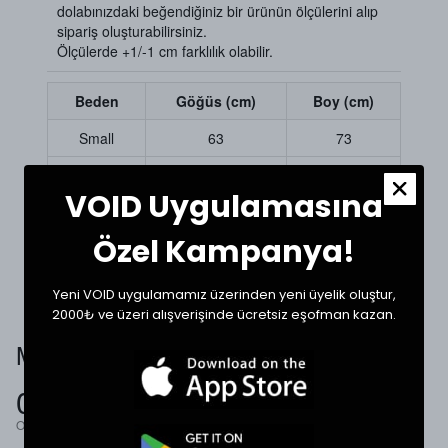
dolabınızdaki beğendiğiniz bir ürünün ölçülerini alıp
sipariş oluşturabilirsiniz.
Ölçülerde +1/-1 cm farklılık olabilir.
Beden
Göğüs (cm)
Boy (cm)
Small
63
73
Medium
65
75
VOID Uygulamasına
Large
65
76
Özel Kampanya!
XLarge
68
76
Yeni VOID uygulamamız üzerinden yeni üyelik oluştur,
2000₺ ve üzeri alışverişinde ücretsiz eşofman kazan.
Müşteri Yorumları
0.0
Ortalama Puan