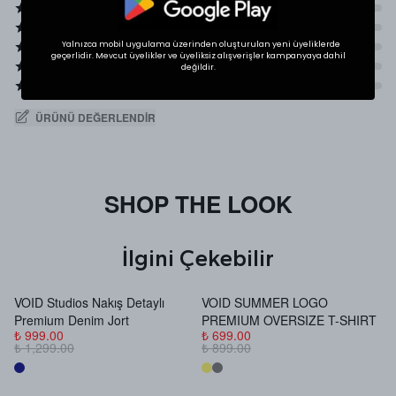
Yalnızca mobil uygulama üzerinden oluşturulan yeni üyeliklerde
geçerlidir. Mevcut üyelikler ve üyeliksiz alışverişler kampanyaya dahil
değildir.
ÜRÜNÜ DEĞERLENDIR
SHOP THE LOOK
İlgini Çekebilir
VOID Studios Nakış Detaylı
VOID SUMMER LOGO
V
Premium Denim Jort
PREMIUM OVERSIZE T-SHIRT
B
₺ 999.00
₺ 699.00
₺
₺ 1,299.00
₺ 899.00
₺