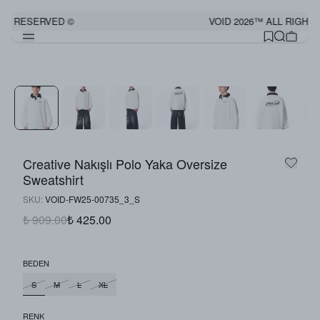
TS RESERVED ©
VOID 2026™ ALL RIGHTS
Creative Nakışlı Polo Yaka Oversize
Sweatshirt
SKU
:
VOID-FW25-00735_3_S
₺ 909.00
₺ 425.00
BEDEN
S
M
L
XL
RENK