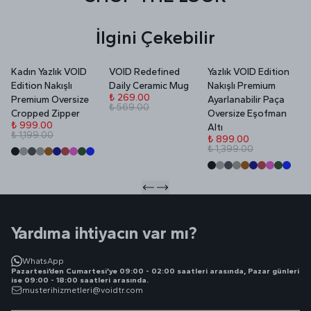
İlgini Çekebilir
Kadın Yazlık VOID
VOID Redefined
Yazlık VOID Edition
V
Edition Nakışlı
Daily Ceramic Mug
Nakışlı Premium
P
₺ 269.00
Premium Oversize
Ayarlanabilir Paça
₺ 569.00
₺
Cropped Zipper
Oversize Eşofman
₺
₺ 999.00
Altı
₺ 1,199.00
₺ 899.00
₺ 1,399.00
Yardıma ihtiyacın var mı?
WhatsApp
Pazartesi’den Cumartesi’ye 09:00 - 02:00 saatleri arasında, Pazar günleri
ise 09:00 - 18:00 saatleri arasında.
musterihizmetleri@voidtr.com