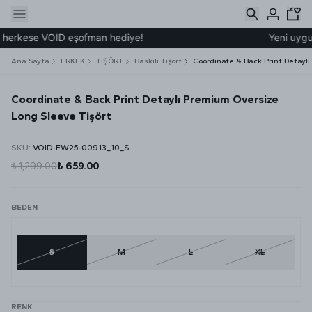
 herkese VOID eşofman hediye!
Yeni uygula
Ana Sayfa
ERKEK
TİŞÖRT
Baskılı Tişört
Coordinate & Back Print Detaylı
Coordinate & Back Print Detaylı Premium Oversize
Long Sleeve Tişört
SKU
:
VOID-FW25-00913_10_S
₺ 1,299.00
₺ 659.00
BEDEN
S
M
L
XL
RENK