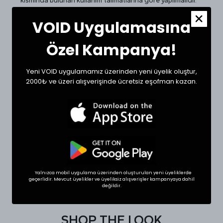
kısmında bulunan kullanım talimatlarına göre yapılmalıdır.
Kurutma yapılmaması önerilir.
VOID Uygulamasına
Beden Ölçüleri ve Doğru Beden Seçimi:
Tekstil ürünlerinde beden seçimi modellere göre
Özel Kampanya!
değişkenlik gösterebilir. Siz de doğru bir seçim için
dolabınızdaki beğendiğiniz bir ürünün ölçülerini alıp sipariş
oluşturabilirsiniz.
Yeni VOID uygulamamız üzerinden yeni üyelik oluştur,
Ölçülerde +1/-1 cm farklılık olabilir.
2000₺ ve üzeri alışverişinde ücretsiz eşofman kazan.
Beden
Göğüs (cm)
Boy (cm)
Small
58
67
Medium
59
69
Large
60
72
Yalnızca mobil uygulama üzerinden oluşturulan yeni üyeliklerde
XLarge
62
75
geçerlidir. Mevcut üyelikler ve üyeliksiz alışverişler kampanyaya dahil
değildir.
SHOP THE LOOK