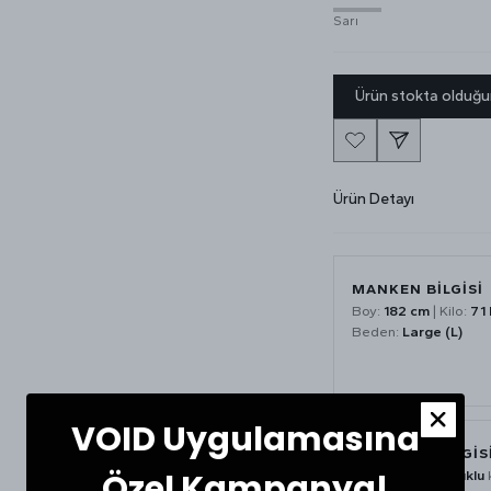
Sarı
Ürün stokta olduğu
Ürün Detayı
MANKEN BİLGİSİ
Boy:
182 cm
| Kilo:
71 
Beden:
Large (L)
VOID Uygulamasına
MATERYAL BİLGİS
Özel Kampanya!
Ürün
%100 Pamuklu
k