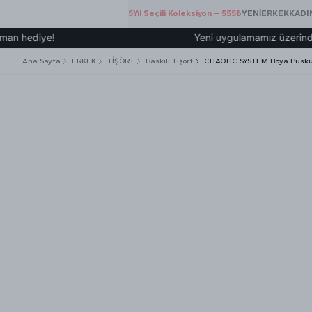
5.Yıl Seçili Koleksiyon – 555₺
YENİ
ERKEK
KADI
ye!
Yeni uygulamamız üzerinden üye olu
Ana Sayfa
ERKEK
TİŞÖRT
Baskılı Tişört
CHAOTIC SYSTEM Boya Püskür