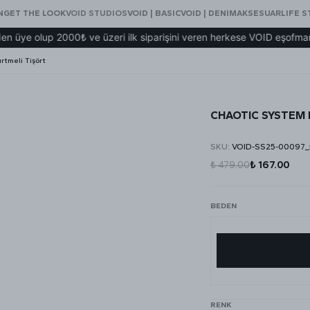
N
GET THE LOOK
VOID STUDIOS
VOID | BASIC
VOID | DENIM
AKSESUAR
LIFE S
p 2000₺ ve üzeri ilk siparişini veren herkese VOID eşofman hediye!
tmeli Tişört
CHAOTIC SYSTEM B
SKU
:
VOID-SS25-00097_
₺ 479.00
₺ 167.00
BEDEN
RENK