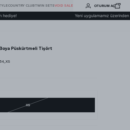
BURADA
TYLE
COUNTRY CLUB
TWIN SETS
VOID SALE
OTURUM AÇ
ARA
Yeni uygulamamız üzerinden üye olup 2
oya Püskürtmeli Tişört
54_XS
XS