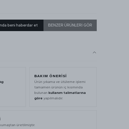
nda beni haberdar et
BENZER ÜRÜNLERİ GÖR
BAKIM ÖNERİSİ
kg
Ürün yıkama ve ütüleme işlemi
tamamen ürünün iç kısmında
bulunan
kullanım talimatlarına
göre
yapılmalıdır.
İ
umaştan üretilmiştir.