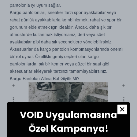
pantolonla iyi uyum sağlar.
Kargo pantolonları, sneaker tarzı spor ayakkabılar veya
rahat günlük ayakkabılarla kombinlemek, rahat ve spor bir
görünüm elde etmek için idealdir. Ancak, daha şık bir
atmosferde kullanmak istiyorsanız, deri veya süet
ayakkabılar gibi daha şık seçeneklere yönelebilirsiniz.
Aksesuarlar da kargo pantolon kombinasyonlarında önemli
bir rol oynar. Özellikle geniş cepleri olan kargo
pantolonlarda, şık bir kemer veya güzel bir saat gibi
aksesuarlar ekleyerek tarzınızı tamamlayabilirsiniz.
Kargo Pantolon Altına Bot Giyilir Mi?
VOID Uygulamasına
Özel Kampanya!
voidtr.com