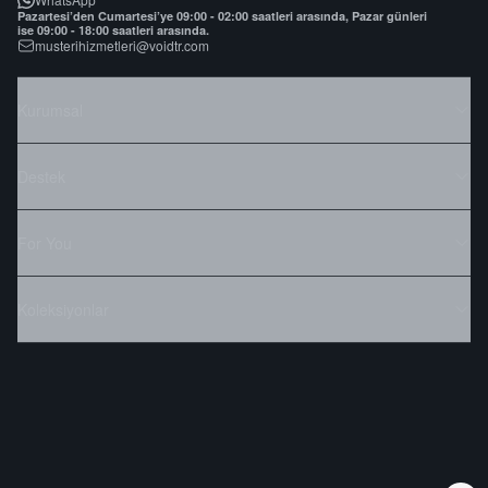
Pazartesi’den Cumartesi’ye 09:00 - 02:00 saatleri arasında, Pazar günleri
ise 09:00 - 18:00 saatleri arasında.
musterihizmetleri@voidtr.com
Kurumsal
Destek
For You
Koleksiyonlar