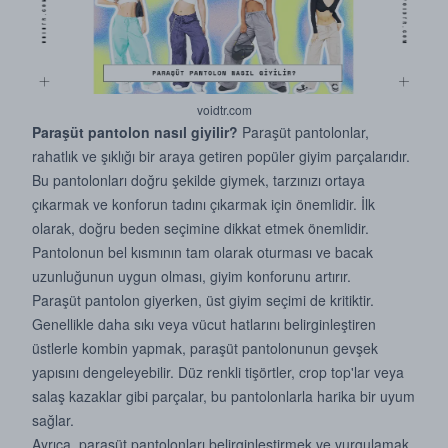
voidtr.com
Paraşüt pantolon nasıl giyilir?
Paraşüt pantolonlar,
rahatlık ve şıklığı bir araya getiren popüler giyim parçalarıdır.
Bu pantolonları doğru şekilde giymek, tarzınızı ortaya
çıkarmak ve konforun tadını çıkarmak için önemlidir. İlk
olarak, doğru beden seçimine dikkat etmek önemlidir.
Pantolonun bel kısmının tam olarak oturması ve bacak
uzunluğunun uygun olması, giyim konforunu artırır.
Paraşüt pantolon giyerken, üst giyim seçimi de kritiktir.
Genellikle daha sıkı veya vücut hatlarını belirginleştiren
üstlerle kombin yapmak, paraşüt pantolonunun gevşek
yapısını dengeleyebilir. Düz renkli tişörtler, crop top'lar veya
salaş kazaklar gibi parçalar, bu pantolonlarla harika bir uyum
sağlar.
Ayrıca, paraşüt pantolonları belirginleştirmek ve vurgulamak