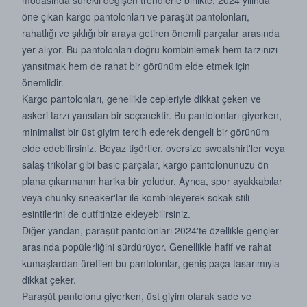
modasında sürekli değişen trendlerle birlikte, 2024 yılında
öne çıkan kargo pantolonları ve paraşüt pantolonları,
rahatlığı ve şıklığı bir araya getiren önemli parçalar arasında
yer alıyor. Bu pantolonları doğru kombinlemek hem tarzınızı
yansıtmak hem de rahat bir görünüm elde etmek için
önemlidir.
Kargo pantolonları, genellikle cepleriyle dikkat çeken ve
askeri tarzı yansıtan bir seçenektir. Bu pantolonları giyerken,
minimalist bir üst giyim tercih ederek dengeli bir görünüm
elde edebilirsiniz. Beyaz tişörtler,
oversize sweatshirt
'ler veya
salaş trikolar gibi basic parçalar, kargo pantolonunuzu ön
plana çıkarmanın harika bir yoludur. Ayrıca, spor ayakkabılar
veya chunky sneaker'lar ile kombinleyerek sokak stili
esintilerini de outfitinize ekleyebilirsiniz.
Diğer yandan, paraşüt pantolonları 2024'te özellikle gençler
arasında popülerliğini sürdürüyor. Genellikle hafif ve rahat
kumaşlardan üretilen bu pantolonlar, geniş paça tasarımıyla
dikkat çeker.
Paraşüt pantolonu giyerken, üst giyim olarak sade ve