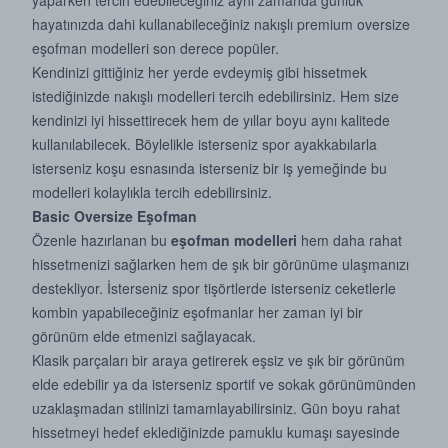
yaparken tercih edebileceğiniz aynı zamanda günlük
hayatınızda dahi kullanabileceğiniz nakışlı premium oversize
eşofman modelleri son derece popüler.
Kendinizi gittiğiniz her yerde evdeymiş gibi hissetmek
istediğinizde nakışlı modelleri tercih edebilirsiniz. Hem size
kendinizi iyi hissettirecek hem de yıllar boyu aynı kalitede
kullanılabilecek. Böylelikle isterseniz spor ayakkabılarla
isterseniz koşu esnasında isterseniz bir iş yemeğinde bu
modelleri kolaylıkla tercih edebilirsiniz.
Basic Oversize Eşofman
Özenle hazırlanan bu
eşofman modelleri
hem daha rahat
hissetmenizi sağlarken hem de şık bir görünüme ulaşmanızı
destekliyor. İsterseniz spor tişörtlerde isterseniz ceketlerle
kombin yapabileceğiniz eşofmanlar her zaman iyi bir
görünüm elde etmenizi sağlayacak.
Klasik parçaları bir araya getirerek eşsiz ve şık bir görünüm
elde edebilir ya da isterseniz sportif ve sokak görünümünden
uzaklaşmadan stilinizi tamamlayabilirsiniz. Gün boyu rahat
hissetmeyi hedef eklediğinizde pamuklu kumaşı sayesinde