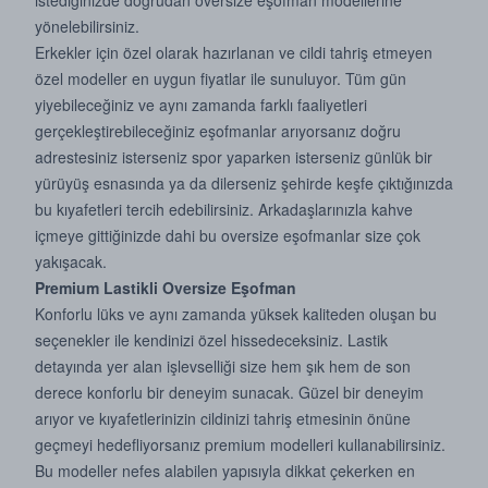
istediğinizde doğrudan oversize eşofman modellerine
yönelebilirsiniz.
Erkekler için özel olarak hazırlanan ve cildi tahriş etmeyen
özel modeller en uygun fiyatlar ile sunuluyor. Tüm gün
yiyebileceğiniz ve aynı zamanda farklı faaliyetleri
gerçekleştirebileceğiniz eşofmanlar arıyorsanız doğru
adrestesiniz isterseniz spor yaparken isterseniz günlük bir
yürüyüş esnasında ya da dilerseniz şehirde keşfe çıktığınızda
bu kıyafetleri tercih edebilirsiniz. Arkadaşlarınızla kahve
içmeye gittiğinizde dahi bu oversize eşofmanlar size çok
yakışacak.
Premium Lastikli Oversize Eşofman
Konforlu lüks ve aynı zamanda yüksek kaliteden oluşan bu
seçenekler ile kendinizi özel hissedeceksiniz. Lastik
detayında yer alan işlevselliği size hem şık hem de son
derece konforlu bir deneyim sunacak. Güzel bir deneyim
arıyor ve kıyafetlerinizin cildinizi tahriş etmesinin önüne
geçmeyi hedefliyorsanız premium modelleri kullanabilirsiniz.
Bu modeller nefes alabilen yapısıyla dikkat çekerken en