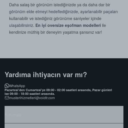
Daha salaş bir görünüm istediğinizde ya da daha dar bir
görünüm elde etmeyi hedeflediğinizde, ayarlanabilir paçaları
kullanabilir ve istediğiniz görünüme saniyeler içinde
ulaşabilirsiniz.
En iyi oversize eşofman modelleri
ile
kendinize müthiş bir deneyim yaşatma şansınız var!
Yardıma ihtiyacın var mı?
WhatsApp
Pazartesi’den Cumartesi’ye 09:00 - 02:00 saatleri arasında, Pazar günleri
ise 09:00 - 18:00 saatleri arasında.
musterihizmetleri@voidtr.com
Kurumsal