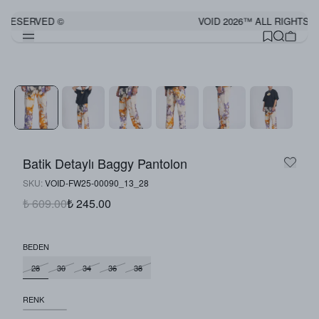
S RESERVED ©
VOID 2026™ ALL RIGHTS 
Batik Detaylı Baggy Pantolon
SKU
:
VOID-FW25-00090_13_28
₺ 609.00
₺ 245.00
BEDEN
28
30
34
36
38
RENK