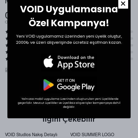
Müşteri Yorumları
VOID Uygulamasına
0.0
Özel Kampanya!
Ortalama Puan
Yeni VOID uygulamamız üzerinden yeni üyelik oluştur,
2000₺ ve üzeri alışverişinde ücretsiz eşofman kazan.
ÜRÜNÜ DEĞERLENDIR
SHOP THE LOOK
Yalnızca mobil uygulama üzerinden oluşturulan yeni üyeliklerde
geçerlidir. Mevcut üyelikler ve üyeliksiz alışverişler kampanyaya dahil
değildir.
İlgini Çekebilir
VOID Studios Nakış Detaylı
VOID SUMMER LOGO
V