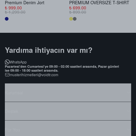
Premium Denim Jort
PREMIUM OVERSIZE T-SHIRT
B
₺ 999.00
₺ 699.00
₺
₺ 1,299.00
₺ 899.00
₺
Yardıma ihtiyacın var mı?
WhatsApp
Pazartesi’den Cumartesi’ye 09:00 - 02:00 saatleri arasında, Pazar günleri
ise 09:00 - 18:00 saatleri arasında.
musterihizmetleri@voidtr.com
Kurumsal
Destek
For You