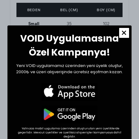
BEDEN
BEL (CM)
BOY (CM)
Small
35
102
VOID Uygulamasına
Medium
36
103
Özel Kampanya!
Large
37
104
Yeni VOID uygulamamız üzerinden yeni üyelik oluştur,
XLarge
38
105
2000₺ ve üzeri alışverişinde ücretsiz eşofman kazan.
BEDEN SEÇİMİ İPUCU
Tekstil ürünlerinde beden seçimi modellere göre
değişkenlik gösterebilir. Siz de doğru bir seçim için
dolabınızdaki beğendiğiniz bir ürünün ölçülerini alıp
sipariş oluşturabilirsiniz.
* Ölçülerde ±1 cm farklılık olabilir.
Yalnızca mobil uygulama üzerinden oluşturulan yeni üyeliklerde
geçerlidir. Mevcut üyelikler ve üyeliksiz alışverişler kampanyaya dahil
değildir.