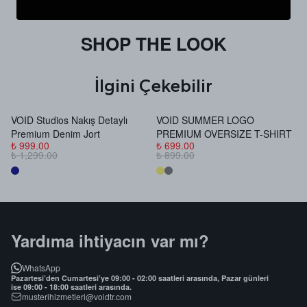
SHOP THE LOOK
İlgini Çekebilir
VOID Studios Nakış Detaylı
VOID SUMMER LOGO
V
Premium Denim Jort
PREMIUM OVERSIZE T-SHIRT
B
₺ 999.00
₺ 699.00
₺
₺ 1,299.00
₺ 899.00
₺
Yardıma ihtiyacın var mı?
WhatsApp
Pazartesi’den Cumartesi’ye 09:00 - 02:00 saatleri arasında, Pazar günleri
ise 09:00 - 18:00 saatleri arasında.
musterihizmetleri@voidtr.com