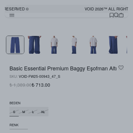
S RESERVED ©
VOID 2026™ ALL RIGHTS 
Basic Essential Premium Baggy Eşofman Altı
SKU
:
VOID-FW25-00943_47_S
₺ 1,389.00
₺ 713.00
BEDEN
S
M
L
XL
RENK