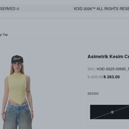
VED ©
VOID 2026™ ALL RIGHTS RESERVE
op Top
Asimetrik Kesim C
SKU
:
VOID-SS25-00695_
₺ 639.00
₺ 263.00
BEDEN
S