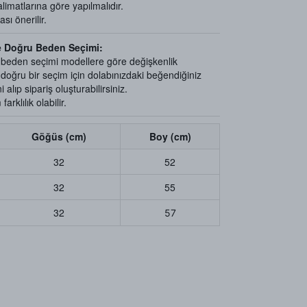
limatlarına göre yapılmalıdır.
ı önerilir.
e Doğru Beden Seçimi:
e beden seçimi modellere göre değişkenlik
e doğru bir seçim için dolabınızdaki beğendiğiniz
 alıp sipariş oluşturabilirsiniz.
arklılık olabilir.
Göğüs (cm)
Boy (cm)
32
52
32
55
32
57