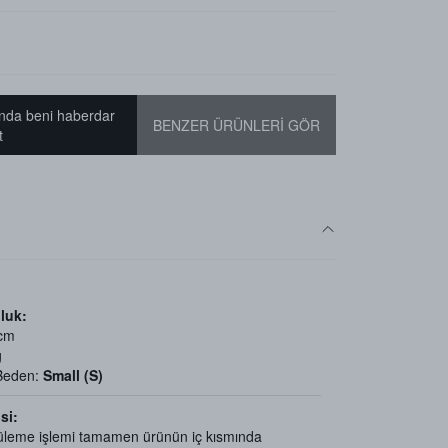
nda beni haberdar
BENZER ÜRÜNLERİ GÖR
t
luk:
 cm
g
 Beden:
Small (S)
si:
üleme işlemi tamamen ürünün iç kısmında