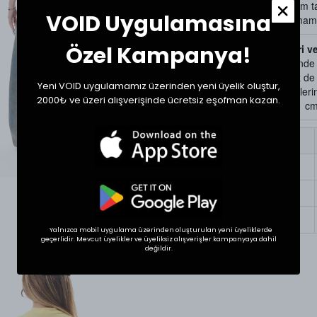
bulunan kullanım ta
VOID Uygulamasına
Kurutma yapılmamas
Özel Kampanya!
Beden Ölçüleri v
Tekstil ürünlerind
gösterebilir. Siz d
Yeni VOID uygulamamız üzerinden yeni üyelik oluştur,
bir ürünün ölçülerini
2000₺ ve üzeri alışverişinde ücretsiz eşofman kazan.
Ölçülerde +1/-1 cm f
Beden
Small
Medium
Large
Yalnızca mobil uygulama üzerinden oluşturulan yeni üyeliklerde
geçerlidir. Mevcut üyelikler ve üyeliksiz alışverişler kampanyaya dahil
değildir.