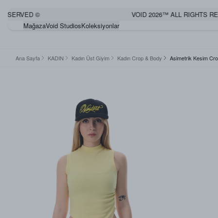
ERVED ©
VOID 2026™ ALL RIGHTS RESER
Mağaza
Void Studios
Koleksiyonlar
Ana Sayfa
KADIN
Kadın Üst Giyim
Kadın Crop & Body
Asimetrik Kesim Cr