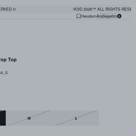
D ©
VOID 2026™ ALL RIGHTS RESERVED 
Hesabım
Ara
Sepetim
0
rop Top
54_S
M
L