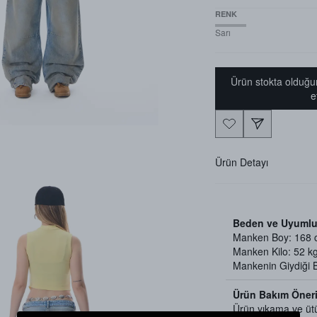
RENK
Sarı
Ürün stokta olduğu
e
Ürün Detayı
Beden ve Uyumlu
Manken Boy: 168
Manken Kilo: 52 k
Mankenin Giydiği
Ürün Bakım Öneri
Ürün yıkama ve üt