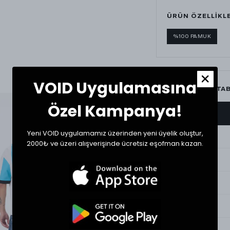
ÜRÜN ÖZELLİKL
%100 PAMUK
VOID Uygulamasına
BEDEN ÖLÇÜ TA
Özel Kampanya!
BEDEN
Yeni VOID uygulamamız üzerinden yeni üyelik oluştur,
Small
2000₺ ve üzeri alışverişinde ücretsiz eşofman kazan.
Medium
Large
XLarge