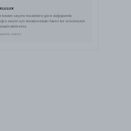
MLULUK
de beden seçimi modellere göre değişkenlik
doğru seçim için dolabınızdaki favori bir ürününüzün
ılaştırabilirsiniz.
klılık olabilir.