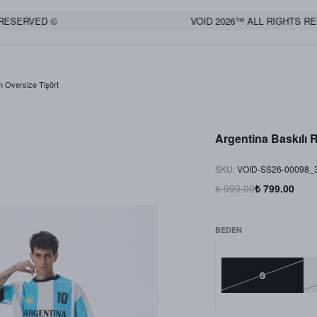
ESERVED ©
VOID 2026™ ALL RIGHTS RES
m Oversize Tişört
Argentina Baskılı 
SKU
:
VOID-SS26-00098_
₺ 999.00
₺ 799.00
BEDEN
S