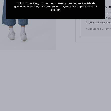
Yalnızca mobil uygulama üzerinden oluşturulan yeni üyeliklerde
geçerlidir. Mevcut üyelikler ve üyeliksiz alışverişler kampanyaya dahil
BEDEN VE UYU
değildir.
Tekstil ürünlerin
gösterebilir. En 
ölçülerini alıp karş
* Ölçülerde ±1 cm far