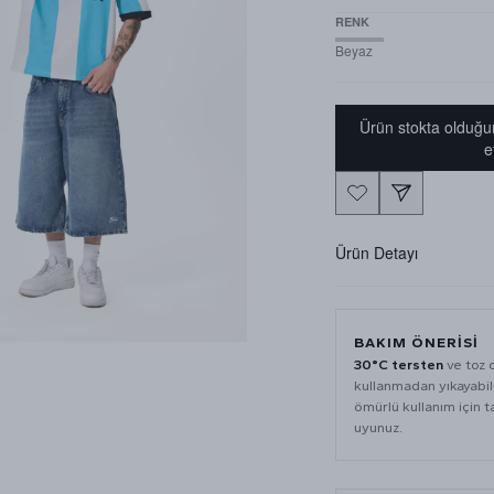
RENK
Beyaz
Ürün stokta olduğu
e
Ürün Detayı
BAKIM ÖNERİSİ
30°C tersten
ve toz 
kullanmadan yıkayabili
ömürlü kullanım için t
uyunuz.