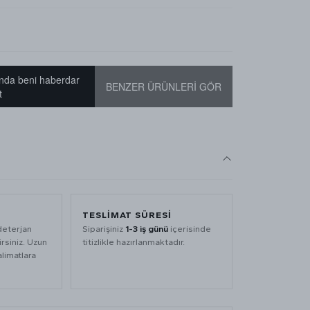
nda beni haberdar
BENZER ÜRÜNLERİ GÖR
t
TESLİMAT SÜRESİ
deterjan
Siparişiniz
1-3 iş günü
içerisinde
rsiniz. Uzun
titizlikle hazırlanmaktadır.
alimatlara