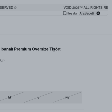
ERVED ©
VOID 2026™ ALL RIGHTS RESER
Hesabım
Ara
Sepetim
0
Ribanalı Premium Oversize Tişört
3_S
M
L
XL