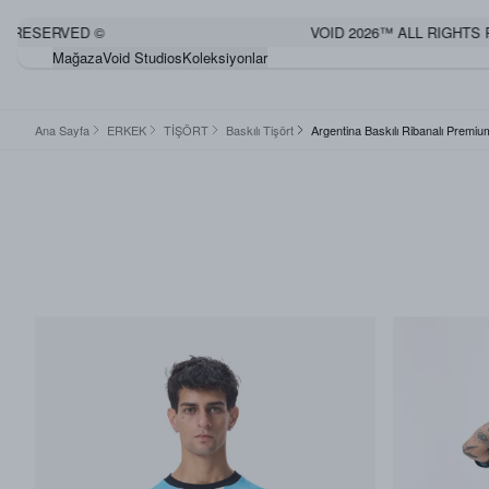
 RESERVED ©
VOID 2026™ ALL RIGHTS R
Mağaza
Void Studios
Koleksiyonlar
Ana Sayfa
ERKEK
TİŞÖRT
Baskılı Tişört
Argentina Baskılı Ribanalı Premiu