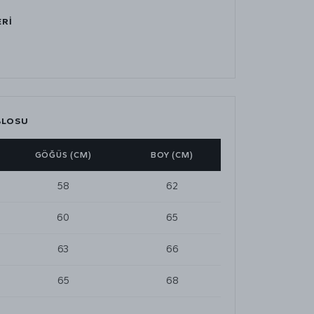
ERİ
BLOSU
GÖĞÜS (CM)
BOY (CM)
58
62
60
65
63
66
65
68