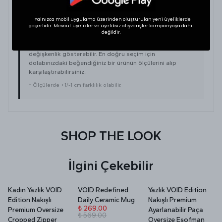
Yalnızca mobil uygulama üzerinden oluşturulan yeni üyeliklerde
geçerlidir. Mevcut üyelikler ve üyeliksiz alışverişler kampanyaya dahil
değildir.
BEDEN VE UYUMLULUK
Tekstil ürünlerinde beden seçimi modellere göre
değişkenlik gösterebilir. En doğru seçim için
dolabınızdaki beğendiğiniz bir ürünün ölçülerini alıp
karşılaştırabilirsiniz.
* Ölçülerde +1/-1 cm farklılık olabilir.
SHOP THE LOOK
İlgini Çekebilir
Kadın Yazlık VOID
VOID Redefined
Yazlık VOID Edition
V
Edition Nakışlı
Daily Ceramic Mug
Nakışlı Premium
P
₺ 269.00
Premium Oversize
Ayarlanabilir Paça
₺ 569.00
₺
Cropped Zipper
Oversize Eşofman