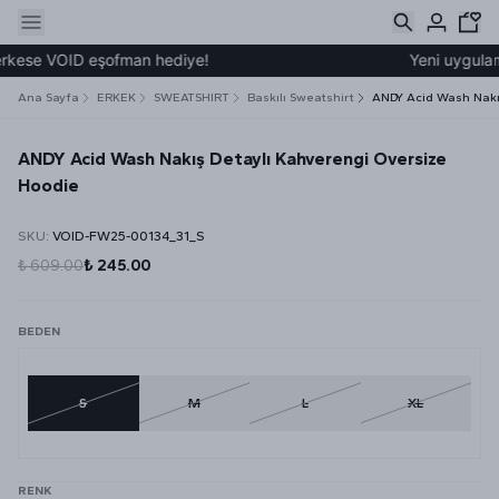
rkese VOID eşofman hediye!
Yeni uygulamam
Ana Sayfa
ERKEK
SWEATSHIRT
Baskılı Sweatshirt
ANDY Acid Wash Nakı
ANDY Acid Wash Nakış Detaylı Kahverengi Oversize
Hoodie
SKU
:
VOID-FW25-00134_31_S
₺ 609.00
₺ 245.00
BEDEN
S
M
L
XL
RENK