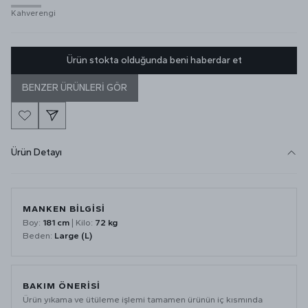
Kahverengi
Ürün stokta olduğunda beni haberdar et
BENZER ÜRÜNLERİ GÖR
Ürün Detayı
MANKEN BİLGİSİ
Boy:
181 cm
| Kilo:
72 kg
Beden:
Large (L)
BAKIM ÖNERİSİ
Ürün yıkama ve ütüleme işlemi tamamen ürünün iç kısmında