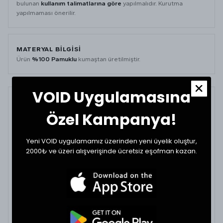
bulunan
kullanım talimatlarına göre
yapılmalıdır. Kurutma
yapılmaması önerilir.
MATERYAL BİLGİSİ
Ürün
%100 Pamuklu
kumaştan üretilmiştir.
VOID Uygulamasına
BEDEN ÖLÇÜ TABLOSU
Özel Kampanya!
BEDEN
GÖĞÜS (CM)
BOY (CM)
Yeni VOID uygulamamız üzerinden yeni üyelik oluştur,
Small
58
68
2000₺ ve üzeri alışverişinde ücretsiz eşofman kazan.
Medium
60
70
Large
62
70
XLarge
64
70