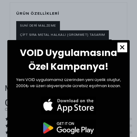
ÜRÜN ÖZELLİKLERİ
SUNI DERI MALZEME
ÇIFT SIRA METAL HALKALI (GROMMET) TASARIM
SABIT ZINCIR DETAYI
AYARLANABILIR UZUNLUK
VOID Uygulamasına
UNISEX KULLANIMA UYGUN
Özel Kampanya!
Yeni VOID uygulamamız üzerinden yeni üyelik oluştur,
Müşteri Yorumları
2000₺ ve üzeri alışverişinde ücretsiz eşofman kazan.
0.0
Ortalama Puan