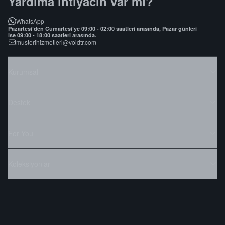
Yardıma ihtiyacın var mı?
WhatsApp
Pazartesi’den Cumartesi’ye 09:00 - 02:00 saatleri arasında, Pazar günleri
ise 09:00 - 18:00 saatleri arasında.
musterihizmetleri@voidtr.com
Kurumsal
Destek
For You
Koleksiyonlar