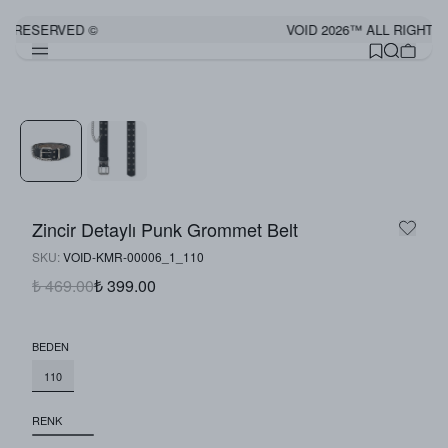
S RESERVED ©
VOID 2026™ ALL RIGHTS
Görünümü Tamamla
Zincir Detaylı Punk Grommet Belt
SKU
:
VOID-KMR-00006_1_110
₺ 469.00
₺ 399.00
BEDEN
110
RENK