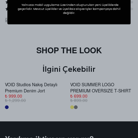
Yalnızca mobil uygulama üzerinden oluşturulan yeni üyeliklerde
geçerlidir. Mevcut üyelikler ve üyeliksiz alışverişler kampanyaya dahil
değildir.
ÜRÜNÜ DEĞERLENDIR
SHOP THE LOOK
İlgini Çekebilir
VOID Studios Nakış Detaylı
VOID SUMMER LOGO
V
Premium Denim Jort
PREMIUM OVERSIZE T-SHIRT
B
₺ 999.00
₺ 699.00
₺
₺ 1,299.00
₺ 899.00
₺