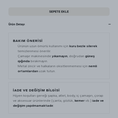
SEPETE EKLE
Ürün Detayı
BAKIM ÖNERİSİ
Ürünün uzun ömürlü kullanımı için
kuru bezle silerek
temizlenmesi önerilir.
Çamaşır makinesinde
yıkamayın
, doğrudan
güneş
ışığında
bırakmayın.
Metal zincir ve halkaların oksitlenmemesi için
nemli
ortamlardan
uzak tutun.
İADE VE DEĞİŞİM BİLGİSİ
Hijyen koşulları gereği şapka, atlet, body, iç çamaşırı, çorap
ve aksesuar ürünlerinde (çanta, gözlük,
kemer
vb.)
iade ve
değişim yapılmamaktadır.