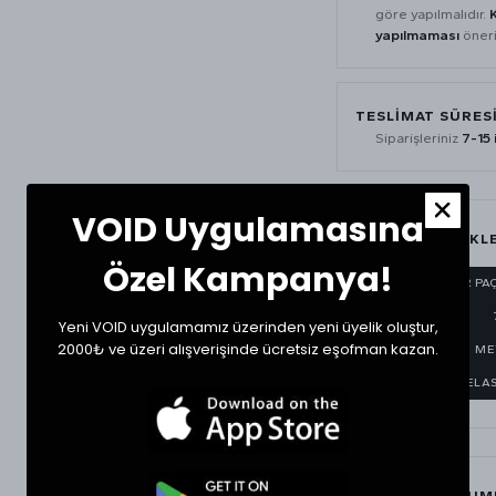
göre yapılmalıdır.
yapılmaması
öneril
TESLİMAT SÜRES
Siparişleriniz
7-15 
VOID Uygulamasına
ÜRÜN ÖZELLİKL
Özel Kampanya!
AYARLANABİLİR PA
YAZLIK KUMAŞ
Yeni VOID uygulamamız üzerinden yeni üyelik oluştur,
2000₺ ve üzeri alışverişinde ücretsiz eşofman kazan.
LOGO İŞLEMELİ M
LOGO DETAYLI ELAS
BEDEN VE UYUM