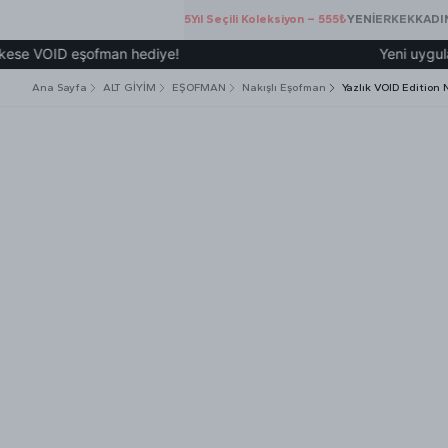
5.Yıl Seçili Koleksiyon – 555₺
YENİ
ERKEK
KADI
OID eşofman hediye!
Yeni uygulamamız ü
Ana Sayfa
ALT GİYİM
EŞOFMAN
Nakışlı Eşofman
Yazlık VOID Edition