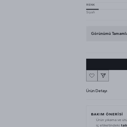
RENK
Siyah
Görünümü Tamaml
Ürün Detayı
BAKIM ÖNERİSİ
Ürün yıkama ve üt
iç etiketindeki
tal