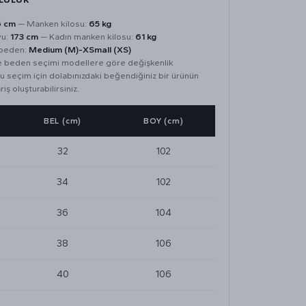
6 cm
— Manken kilosu:
65 kg
yu:
173 cm
— Kadın manken kilosu:
61 kg
 beden:
Medium (M)-
XSmall (XS)
de beden seçimi modellere göre değişkenlik
u seçim için dolabınızdaki beğendiğiniz bir ürünün
riş oluşturabilirsiniz.
BEL (cm)
BOY (cm)
32
102
34
102
36
104
38
106
40
106