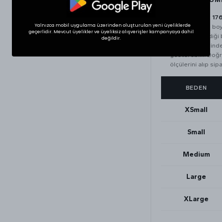
Manken boyu:
17
Yalnızca mobil uygulama üzerinden oluşturulan yeni üyeliklerde
Kadın manken bo
geçerlidir. Mevcut üyelikler ve üyeliksiz alışverişler kampanyaya dahil
Mankenin giydiği
değildir.
Tekstil ürünlerin
gösterebilir. Doğr
ölçülerini alıp sipa
BEDEN
XSmall
Small
Medium
Large
XLarge