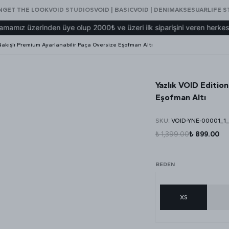
N
GET THE LOOK
VOID STUDIOS
VOID | BASIC
VOID | DENIM
AKSESUAR
LIFE S
zerinden üye olup 2000₺ ve üzeri ilk siparişini veren herkese VOID 
 Nakışlı Premium Ayarlanabilir Paça Oversize Eşofman Altı
Yazlık VOID Edition
Eşofman Altı
SKU
:
VOID-YNE-00001_1
₺ 1,399.00
₺ 899.00
BEDEN
XS