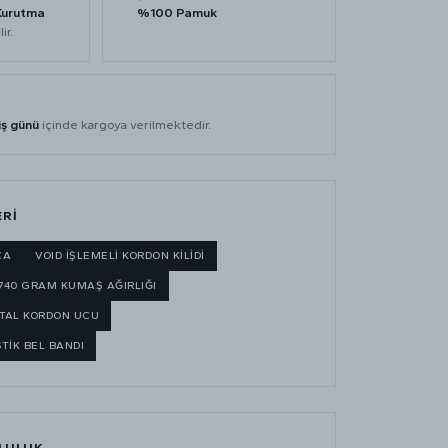
Kurutma
%100 Pamuk
ir.
İ
iş günü
içinde kargoya verilmektedir.
ERİ
ÇA
VOID İŞLEMELİ KORDON KİLİDİ
740 GRAM KUMAŞ AĞIRLIĞI
ETAL KORDON UCU
TİK BEL BANDI
LULUK