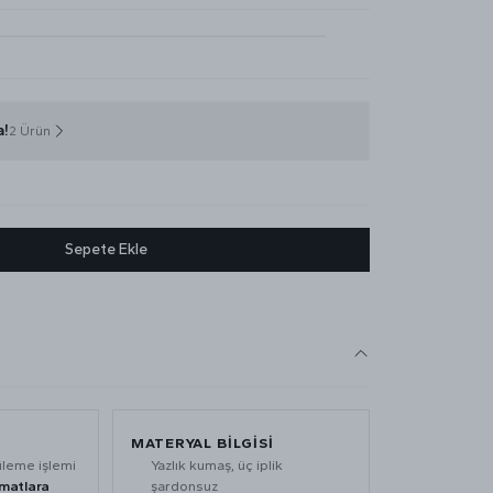
a!
2 Ürün
Sepete Ekle
MATERYAL BİLGİSİ
üleme işlemi
Yazlık kumaş, üç iplik
imatlara
şardonsuz