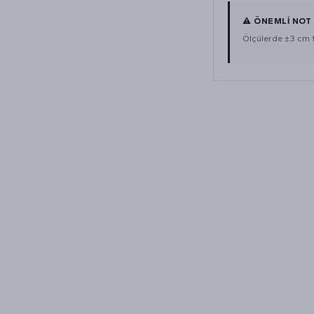
⚠ ÖNEMLİ NOT
Ölçülerde ±3 cm far