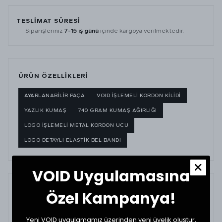
TESLİMAT SÜRESİ
Siparişleriniz
7-15 iş günü
içinde kargoya verilmektedir.
ÜRÜN ÖZELLİKLERİ
AYARLANABİLİR PAÇA
VOID İŞLEMELİ KORDON KİLİDİ
YAZLIK KUMAŞ
740 GRAM KUMAŞ AĞIRLIĞI
LOGO İŞLEMELİ METAL KORDON UCU
LOGO DETAYLI ELASTİK BEL BANDI
VOID Uygulamasına
BEDEN VE UYUMLULUK
Özel Kampanya!
Manken boyu:
176 cm
— Manken kilosu:
65 kg
Kadın manken boyu:
173 cm
— Kadın manken kilosu:
61 kg
Yeni VOID uygulamamız üzerinden yeni üyelik oluştur,