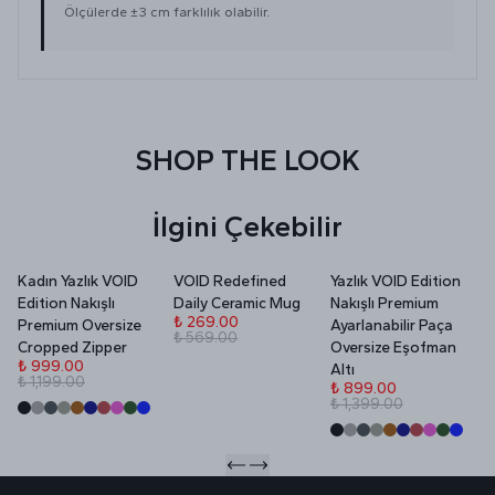
Ölçülerde ±3 cm farklılık olabilir.
SHOP THE LOOK
İlgini Çekebilir
Kadın Yazlık VOID
VOID Redefined
Yazlık VOID Edition
V
Edition Nakışlı
Daily Ceramic Mug
Nakışlı Premium
P
₺ 269.00
Premium Oversize
Ayarlanabilir Paça
₺ 569.00
₺
Cropped Zipper
Oversize Eşofman
₺
₺ 999.00
Altı
₺ 1,199.00
₺ 899.00
₺ 1,399.00