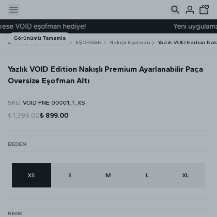
ese VOID eşofman hediye!
Yeni uygulamamız
Görünümü Tamamla
Ana Sayfa
ALT GİYİM
EŞOFMAN
Nakışlı Eşofman
Yazlık VOID Edition Na
Yazlık VOID Edition Nakışlı Premium Ayarlanabilir Paça
Oversize Eşofman Altı
SKU
:
VOID-YNE-00001_1_XS
₺ 1,399.00
₺ 899.00
BEDEN
XS
S
M
L
XL
RENK