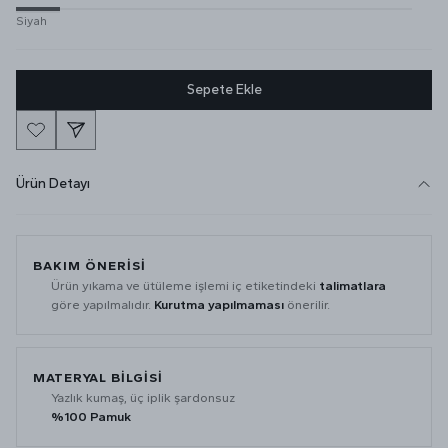
Siyah
Sepete Ekle
Ürün Detayı
BAKIM ÖNERİSİ
Ürün yıkama ve ütüleme işlemi iç etiketindeki
talimatlara
göre yapılmalıdır.
Kurutma yapılmaması
önerilir.
MATERYAL BİLGİSİ
Yazlık kumaş, üç iplik şardonsuz
%100 Pamuk