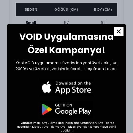
BEDEN
GÖĞÜS (CM)
BOY (CM)
Small
67
62
VOID Uygulamasına
Medium
62
63
Özel Kampanya!
Large
69
65
Yeni VOID uygulamamız üzerinden yeni üyelik oluştur,
XLarge
70
66
2000₺ ve üzeri alışverişinde ücretsiz eşofman kazan.
BEDEN VE UYUMLULUK
Tekstil ürünlerinde beden seçimi modellere göre
değişkenlik gösterebilir. En doğru seçim için
dolabınızdaki beğendiğiniz bir ürünün ölçülerini alıp
karşılaştırabilirsiniz.
* Ölçülerde +1/-1 cm farklılık olabilir.
Yalnızca mobil uygulama üzerinden oluşturulan yeni üyeliklerde
geçerlidir. Mevcut üyelikler ve üyeliksiz alışverişler kampanyaya dahil
değildir.