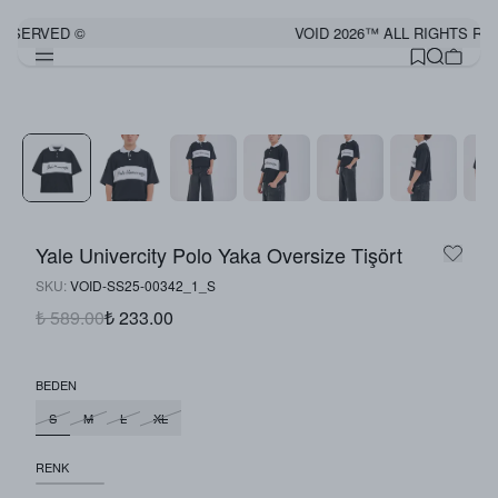
RESERVED ©
VOID 2026™ ALL RIGHTS RE
Yale Univercity Polo Yaka Oversize Tişört
SKU
:
VOID-SS25-00342_1_S
₺ 589.00
₺ 233.00
BEDEN
S
M
L
XL
RENK