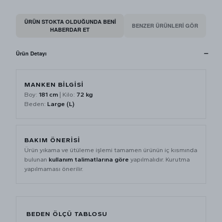
ÜRÜN STOKTA OLDUĞUNDA BENI
BENZER ÜRÜNLERİ GÖR
HABERDAR ET
Ürün Detayı
MANKEN BİLGİSİ
Boy:
181 cm
| Kilo:
72 kg
Beden:
Large (L)
BAKIM ÖNERİSİ
Ürün yıkama ve ütüleme işlemi tamamen ürünün iç kısmında
bulunan
kullanım talimatlarına göre
yapılmalıdır. Kurutma
yapılmaması önerilir.
BEDEN ÖLÇÜ TABLOSU