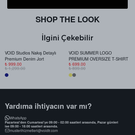
SHOP THE LOOK
İlgini Çekebilir
VOID Studios Nakış Detaylı
VOID SUMMER LOGO
V
Premium Denim Jort
PREMIUM OVERSIZE T-SHIRT
B
₺ 999.00
₺ 699.00
₺
₺ 1,299.00
₺ 899.00
₺
Yardıma ihtiyacın var mı?
WhatsApp
Pazartesi’den Cumartesi’ye 09:00 - 02:00 saatleri arasında, Pazar günleri
ise 09:00 - 18:00 saatleri arasında.
musterihizmetleri@voidtr.com