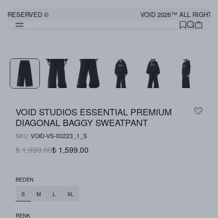
TS RESERVED ©
VOID 2026™ ALL RIGHTS
Görünümü Tamamla
VOID STUDIOS ESSENTIAL PREMIUM
DIAGONAL BAGGY SWEATPANT
SKU
:
VOID-VS-00223_1_S
₺ 1,999.00
₺ 1,599.00
BEDEN
S
M
L
XL
RENK