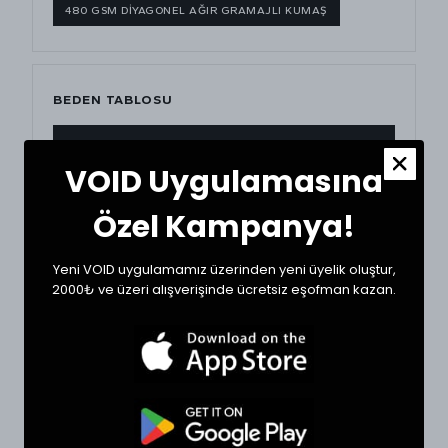
480 GSM DİYAGONEL AĞIR GRAMAJLI KUMAŞ
BEDEN TABLOSU
BEDEN
BEL (CM)
BOY (CM)
VOID Uygulamasına
Small
36
107
Özel Kampanya!
Medium
37
108
Yeni VOID uygulamamız üzerinden yeni üyelik oluştur,
Large
38
110
2000₺ ve üzeri alışverişinde ücretsiz eşofman kazan.
XLarge
39
112
BEDEN SEÇİMİ İPUCU
Tekstil ürünlerinde beden seçimi modellere göre
değişkenlik gösterebilir. Siz de doğru bir seçim için