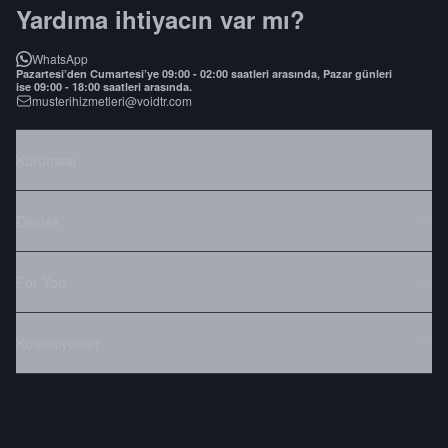
Yardıma ihtiyacın var mı?
WhatsApp
Pazartesi’den Cumartesi’ye 09:00 - 02:00 saatleri arasında, Pazar günleri
ise 09:00 - 18:00 saatleri arasında.
musterihizmetleri@voidtr.com
Kurumsal
Destek
For You
Koleksiyonlar