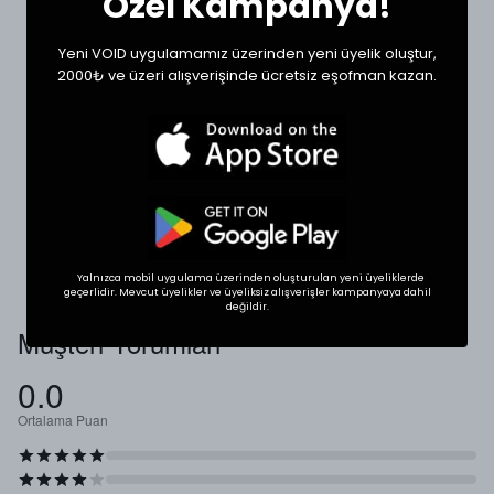
Özel Kampanya!
XLarge
80
68
Yeni VOID uygulamamız üzerinden yeni üyelik oluştur,
2000₺ ve üzeri alışverişinde ücretsiz eşofman kazan.
DOĞRU BEDEN SEÇIMI
Tekstil ürünlerinde beden seçimi modellere göre
değişkenlik gösterebilir. En doğru seçim için
dolabınızdaki beğendiğiniz bir ürünün ölçülerini alıp
karşılaştırabilirsiniz.
* Ölçülerde ±1 cm farklılık olabilir.
Yalnızca mobil uygulama üzerinden oluşturulan yeni üyeliklerde
geçerlidir. Mevcut üyelikler ve üyeliksiz alışverişler kampanyaya dahil
değildir.
Müşteri Yorumları
0.0
Ortalama Puan