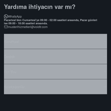
Yardıma ihtiyacın var mı?
WhatsApp
Pazartesi’den Cumartesi’ye 09:00 - 02:00 saatleri arasında, Pazar günleri
ise 09:00 - 18:00 saatleri arasında.
musterihizmetleri@voidtr.com
Kurumsal
Destek
For You
Koleksiyonlar