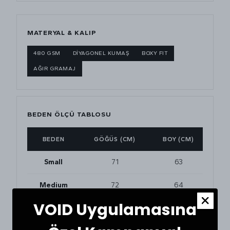
MATERYAL & KALIP
480 GSM
DİYAGONEL KUMAŞ
BOXY FIT
AĞIR GRAMAJ
BEDEN ÖLÇÜ TABLOSU
BEDEN
GÖĞÜS (CM)
BOY (CM)
Small
71
63
Medium
72
64
VOID Uygulamasına
Large
75
67