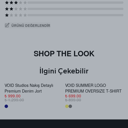
ÜRÜNÜ DEĞERLENDIR
SHOP THE LOOK
İlgini Çekebilir
VOID Studios Nakış Detaylı
VOID SUMMER LOGO
V
Premium Denim Jort
PREMIUM OVERSIZE T-SHIRT
B
₺ 999.00
₺ 699.00
₺
₺ 1,299.00
₺ 899.00
₺