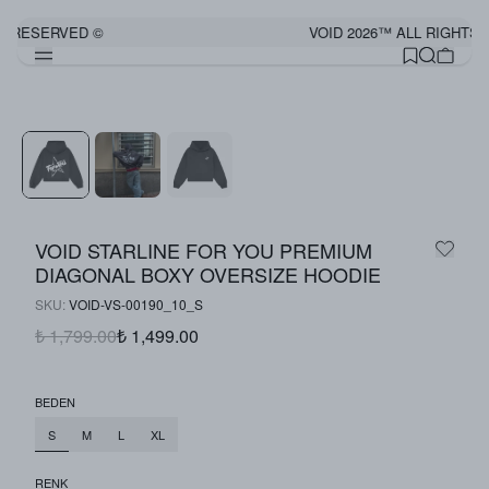
S RESERVED ©
VOID 2026™ ALL RIGHTS 
Görünümü Tamamla
VOID STARLINE FOR YOU PREMIUM
DIAGONAL BOXY OVERSIZE HOODIE
SKU
:
VOID-VS-00190_10_S
₺ 1,799.00
₺ 1,499.00
BEDEN
S
M
L
XL
RENK