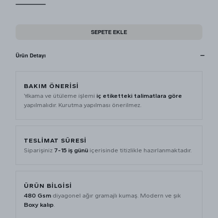
SEPETE EKLE
Ürün Detayı
BAKIM ÖNERISI
Yıkama ve ütüleme işlemi
iç etiketteki talimatlara göre
yapılmalıdır. Kurutma yapılması önerilmez.
TESLIMAT SÜRESI
Siparişiniz
7-15 iş günü
içerisinde titizlikle hazırlanmaktadır.
ÜRÜN BILGISI
480 Gsm
diyagonel ağır gramajlı kumaş. Modern ve şık
Boxy kalıp
.