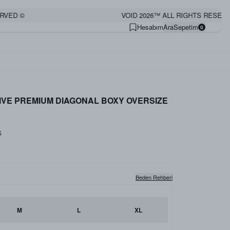
D ©
VOID 2026™ ALL RIGHTS RESERVED 
Hesabım
Ara
Sepetim
0
IVE PREMIUM DIAGONAL BOXY OVERSIZE
S
Beden Rehberi
M
L
XL