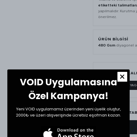
etiketteki talimatlar
yapılmalıdır. Kurutma 
önerilmez.
ÜRÜN BILGISI
480 Gsm
diyagonel a
MATERYAL & KAL
VOID Uygulamasına
480 GSM
DİYA
Özel Kampanya!
Yeni VOID uygulamamız üzerinden yeni üyelik oluştur,
BEDEN ÖLÇÜ TA
2000₺ ve üzeri alışverişinde ücretsiz eşofman kazan.
BEDEN