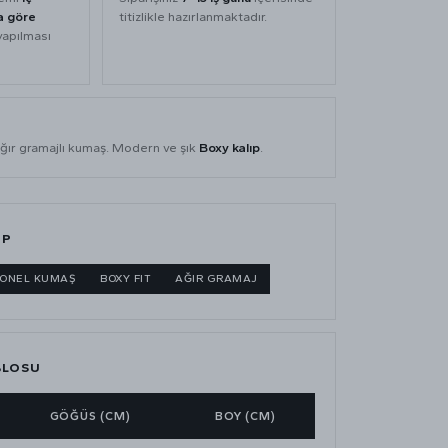
a göre
titizlikle hazırlanmaktadır.
yapılması
ğır gramajlı kumaş. Modern ve şık
Boxy kalıp
.
IP
GONEL KUMAŞ
BOXY FIT
AĞIR GRAMAJ
BLOSU
GÖĞÜS (CM)
BOY (CM)