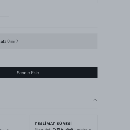
a!
2 Ürün
Sepete Ekle
TESLIMAT SÜRESI
lemi
iç
Siparişiniz
7-15 iş günü
içerisinde