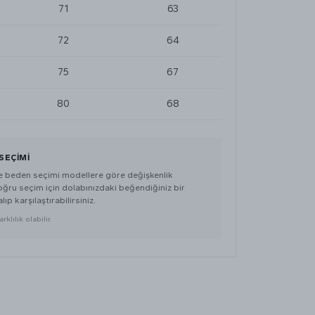
71
63
72
64
75
67
80
68
SEÇIMI
de beden seçimi modellere göre değişkenlik
doğru seçim için dolabınızdaki beğendiğiniz bir
lıp karşılaştırabilirsiniz.
klılık olabilir.