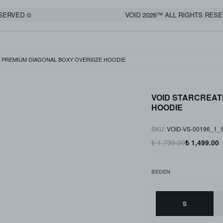
VED ©
VOID 2026™ ALL RIGHTS RESERVE
E PREMIUM DIAGONAL BOXY OVERSIZE HOODIE
VOID STARCREAT
HOODIE
SKU
:
VOID-VS-00196_1_
₺ 1,799.00
₺ 1,499.00
BEDEN
S