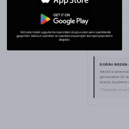
Small
Medium
Large
Yalnızca mobil uygulama üzerinden oluşturulan yeni üyeliklerde
geçerlidir. Mevcut üyelikler ve üyeliksiz alışverişler kampanyaya dahil
değildir.
XLarge
DOĞRU BEDEN 
Tekstil ürünlerin
gösterebilir. En 
ürünün ölçülerini a
* Ölçülerde ±1 cm far