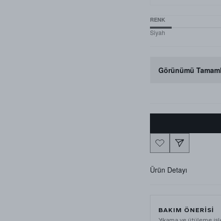
RENK
Siyah
Görünümü Tamaml
Ürün Detayı
BAKIM ÖNERISI
Yıkama ve ütüleme iş