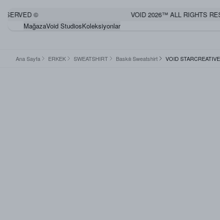
ERVED ©
VOID 2026™ ALL RIGHTS RESER
Mağaza
Void Studios
Koleksiyonlar
Ana Sayfa
ERKEK
SWEATSHIRT
Baskılı Sweatshirt
VOID STARCREATIV