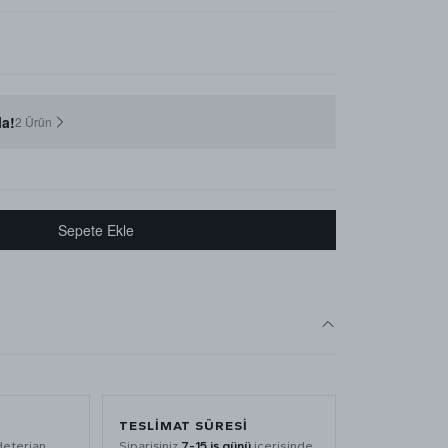
a!
2 Ürün
Sepete Ekle
TESLIMAT SÜRESI
deterjan
Siparişiniz
7-15 iş günü
içerisinde