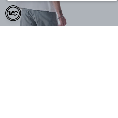
VOID Studios Nakış Detaylı
VOID SUMMER LOGO
Premium Denim Jort
PREMIUM OVERSIZE T-SHIRT
₺ 999.00
₺ 699.00
₺ 1,299.00
₺ 899.00