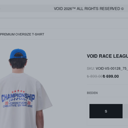
VOID 2026™ ALL RIGHTS RESERVED ©
PREMIUM OVERSIZE T-SHIRT
VOID RACE LEAGU
SKU
:
VOID-VS-00128_75
₺ 899.00
₺ 699.00
BEDEN
S