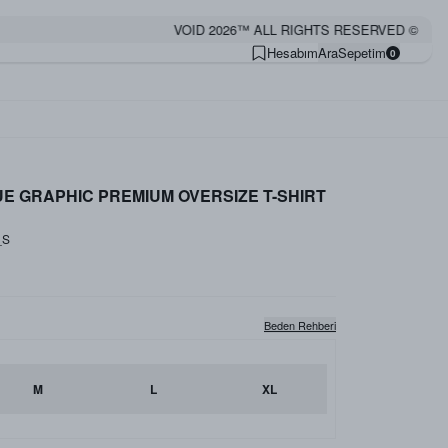
VOID 2026™ ALL RIGHTS RESERVED ©
Hesabım
Ara
Sepetim
0
E GRAPHIC PREMIUM OVERSIZE T-SHIRT
_S
Beden Rehberi
M
L
XL