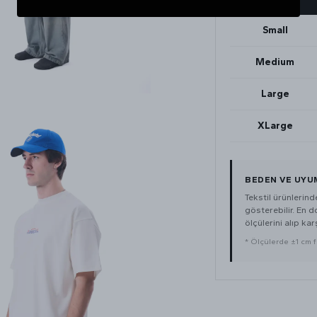
Small
Medium
Large
XLarge
BEDEN VE UYU
Tekstil ürünlerin
gösterebilir. En 
ölçülerini alıp karş
* Ölçülerde ±1 cm far