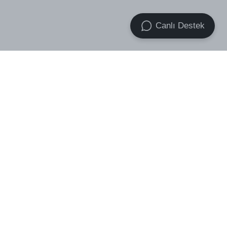
Canlı Destek
VOID Premium Essential Socks
VOID Band Boxer 2x Pack
₺ 499.00
3-Pack
₺ 699.00
₺ 439.00
₺ 759.00