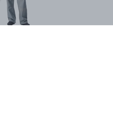
SHOP THE LOOK
İlgini Çekebilir
VOID Wide Barrel Fit Premium
VOID SUMMER MARKET
Baggy Pantolon
PREMIUM T-SHIRT
₺ 1,199.00
₺ 699.00
₺ 1,499.00
₺ 899.00