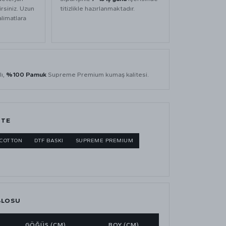
rsiniz. Uzun
titizlikle hazırlanmaktadır.
alimatlara
lı,
%100 Pamuk
Supreme Premium kumaş kalitesi.
ITE
 COTTON
DTF BASKI
SUPREME PREMIUM
BLOSU
GÖĞÜS (CM)
BOY (CM)