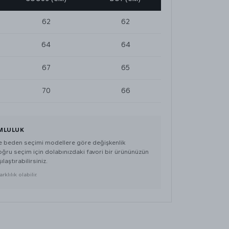
62
62
64
64
67
65
70
66
MLULUK
de beden seçimi modellere göre değişkenlik
doğru seçim için dolabınızdaki favori bir ürününüzün
ılaştırabilirsiniz.
klılık olabilir.