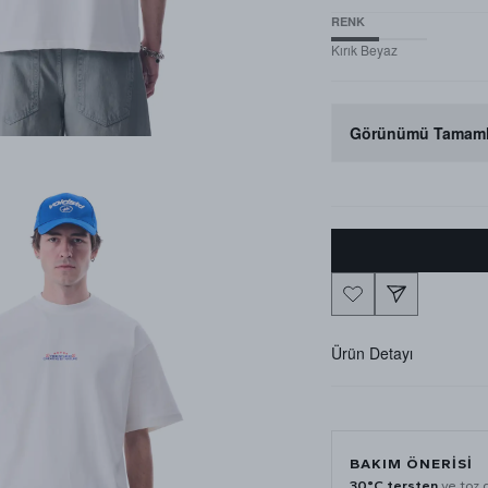
RENK
Kırık Beyaz
Görünümü Tamaml
Ürün Detayı
BAKIM ÖNERISI
30°C tersten
ve toz 