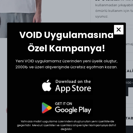
kullanmadan yıkayabili
ömürlü kullanım için t
uyunuz.
VOID Uygulamasına
ÜRÜN BILGISI
420 GSM
ağır gramaj
Özel Kampanya!
Yeni VOID uygulamamız üzerinden yeni üyelik oluştur,
2000₺ ve üzeri alışverişinde ücretsiz eşofman kazan.
MATERYAL & KAL
420 GSM
%100
AĞIR GRAMAJ
BEDEN ÖLÇÜ TA
Yalnızca mobil uygulama üzerinden oluşturulan yeni üyeliklerde
geçerlidir. Mevcut üyelikler ve üyeliksiz alışverişler kampanyaya dahil
değildir.
BEDEN