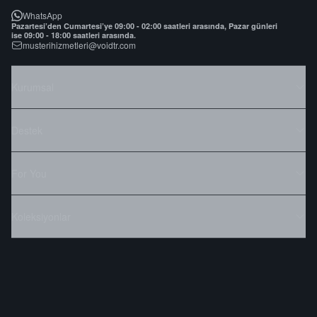
WhatsApp
Pazartesi’den Cumartesi’ye 09:00 - 02:00 saatleri arasında, Pazar günleri
ise 09:00 - 18:00 saatleri arasında.
musterihizmetleri@voidtr.com
Kurumsal
Destek
For You
Koleksiyonlar