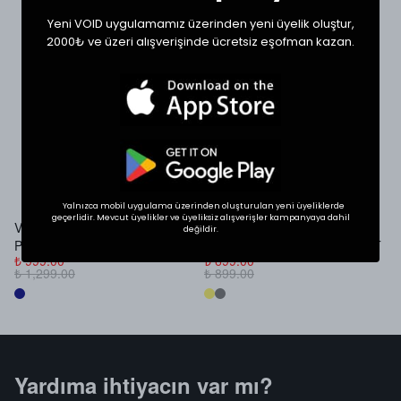
PAMUKLU (COTTON)
NAKIŞLI DETAY
Yeni VOID uygulamamız üzerinden yeni üyelik oluştur,
UNISEX HAVLU ÇORAP
38 - 45 TEK BEDEN
2000₺ ve üzeri alışverişinde ücretsiz eşofman kazan.
SHOP THE LOOK
İlgini Çekebilir
Yalnızca mobil uygulama üzerinden oluşturulan yeni üyeliklerde
geçerlidir. Mevcut üyelikler ve üyeliksiz alışverişler kampanyaya dahil
VOID Studios Nakış Detaylı
VOID SUMMER LOGO
V
değildir.
Premium Denim Jort
PREMIUM OVERSIZE T-SHIRT
B
₺ 999.00
₺ 699.00
₺
₺ 1,299.00
₺ 899.00
₺
Yardıma ihtiyacın var mı?