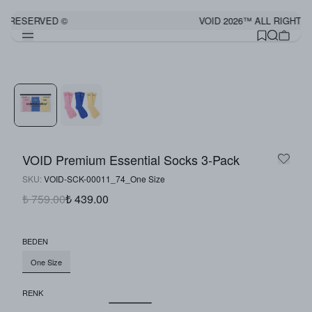
TS RESERVED ©
VOID 2026™ ALL RIGHTS
Görünümü Tamamla
VOID Premium Essential Socks 3-Pack
SKU
:
VOID-SCK-00011_74_One Size
₺ 759.00
₺ 439.00
BEDEN
One Size
RENK