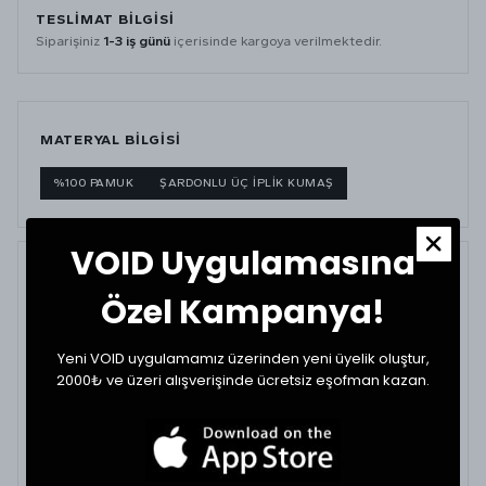
TESLİMAT BİLGİSİ
Siparişiniz
1-3 iş günü
içerisinde kargoya verilmektedir.
MATERYAL BİLGİSİ
%100 PAMUK
ŞARDONLU ÜÇ İPLİK KUMAŞ
VOID Uygulamasına
BEDEN TABLOSU
Özel Kampanya!
BEDEN
GÖĞÜS (CM)
BOY (CM)
Yeni VOID uygulamamız üzerinden yeni üyelik oluştur,
2000₺ ve üzeri alışverişinde ücretsiz eşofman kazan.
XSmall
59
64
Small
61
66
Medium
63
68