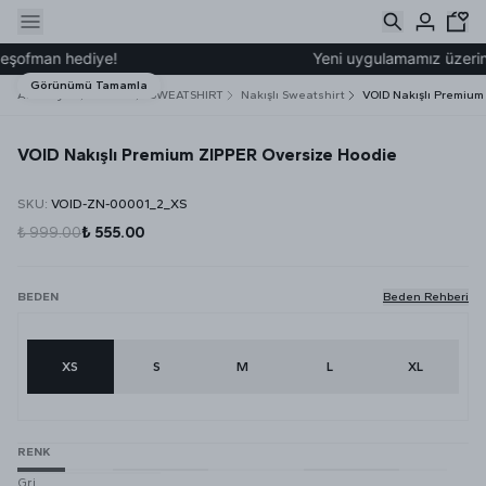
şofman hediye!
Yeni uygulamamız üzerinden
Görünümü Tamamla
Ana Sayfa
ERKEK
SWEATSHIRT
Nakışlı Sweatshirt
VOID Nakışlı Premium
VOID Nakışlı Premium ZIPPER Oversize Hoodie
SKU
:
VOID-ZN-00001_2_XS
₺ 999.00
₺ 555.00
BEDEN
Beden Rehberi
XS
S
M
L
XL
RENK
Gri