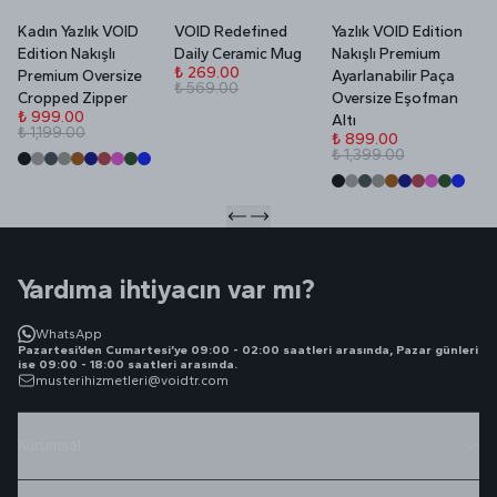
Kadın Yazlık VOID
VOID Redefined
Yazlık VOID Edition
V
Edition Nakışlı
Daily Ceramic Mug
Nakışlı Premium
P
₺ 269.00
Premium Oversize
Ayarlanabilir Paça
₺ 569.00
₺
Cropped Zipper
Oversize Eşofman
₺
₺ 999.00
Altı
₺ 1,199.00
₺ 899.00
₺ 1,399.00
Yardıma ihtiyacın var mı?
WhatsApp
Pazartesi’den Cumartesi’ye 09:00 - 02:00 saatleri arasında, Pazar günleri
ise 09:00 - 18:00 saatleri arasında.
musterihizmetleri@voidtr.com
Kurumsal