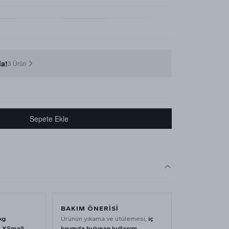
a!
3 Ürün
Sepete Ekle
BAKIM ÖNERİSİ
kg
Ürünün yıkama ve ütülemesi,
iç
 XSmall
kısımda bulunan kullanım