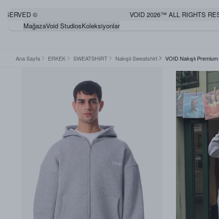
RVED ©
VOID 2026™ ALL RIGHTS RESERV
Mağaza
Void Studios
Koleksiyonlar
Ana Sayfa
ERKEK
SWEATSHIRT
Nakışlı Sweatshirt
VOID Nakışlı Premium