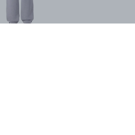
SHOP THE LOOK
İlgini Çekebilir
VOID Wide Barrel Fit Premium
VOID SUMMER MARKET
Baggy Pantolon
PREMIUM T-SHIRT
₺ 1,199.00
₺ 699.00
₺ 1,499.00
₺ 899.00