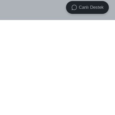
Canlı Destek
VOID Premium Essential Socks
VOID Band Boxer 2x Pack
₺ 499.00
3-Pack
₺ 699.00
₺ 439.00
₺ 759.00