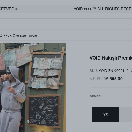
ED ©
VOID 2026™ ALL RIGHTS RESERVED
 ZIPPER Oversize Hoodie
VOID Nakışlı Prem
SKU
:
VOID-ZN-00001_2_
₺ 999.00
₺ 555.00
BEDEN
XS