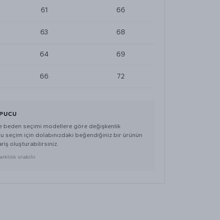
61
66
63
68
64
69
66
72
İPUCU
de beden seçimi modellere göre değişkenlik
ru seçim için dolabınızdaki beğendiğiniz bir ürünün
ariş oluşturabilirsiniz.
klılık olabilir.