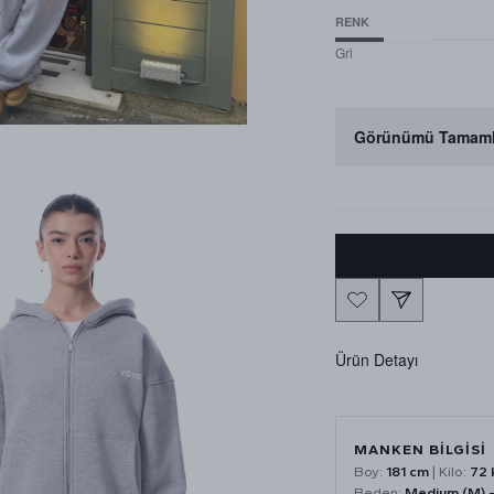
RENK
Gri
Görünümü Tamaml
Ürün Detayı
MANKEN BİLGİSİ
Boy:
181 cm
| Kilo:
72 
Beden:
Medium (M) -