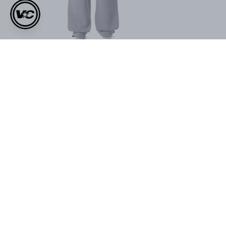
VOID Studios Nakış Detaylı
VOID SUMMER LOGO
Premium Denim Jort
PREMIUM OVERSIZE T-SHIRT
₺ 999.00
₺ 699.00
₺ 1,299.00
₺ 899.00