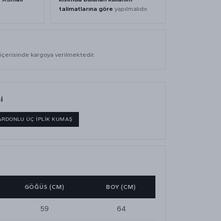
talimatlarına göre
yapılmalıdır.
İ
içerisinde kargoya verilmektedir.
İ
ARDONLU ÜÇ İPLİK KUMAŞ
GÖĞÜS (CM)
BOY (CM)
59
64