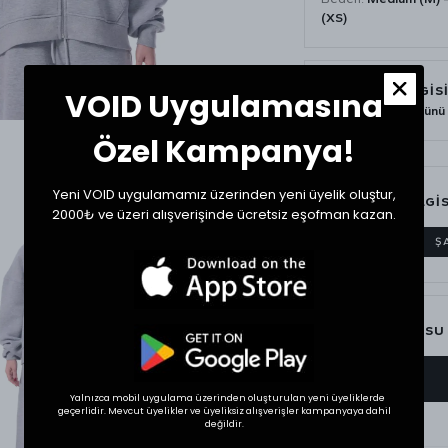
(XS)
TESLİMAT BİLGİS
VOID Uygulamasına
Siparişiniz
1-3 iş günü
Özel Kampanya!
Yeni VOID uygulamamız üzerinden yeni üyelik oluştur,
MATERYAL BİLGİS
2000₺ ve üzeri alışverişinde ücretsiz eşofman kazan.
%100 PAMUK
Ş
BEDEN TABLOSU
BEDEN
Yalnızca mobil uygulama üzerinden oluşturulan yeni üyeliklerde
geçerlidir. Mevcut üyelikler ve üyeliksiz alışverişler kampanyaya dahil
XSmall
değildir.