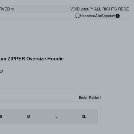
 ©
VOID 2026™ ALL RIGHTS RESERVED ©
Hesabım
Ara
Sepetim
0
ium ZIPPER Oversize Hoodie
XS
Beden Rehberi
S
M
L
XL