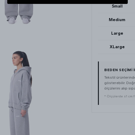
Small
Medium
Large
XLarge
BEDEN SEÇİMİ 
Tekstil ürünlerin
gösterebilir. Doğ
ölçülerini alıp sip
* Ölçülerde ±1 cm far