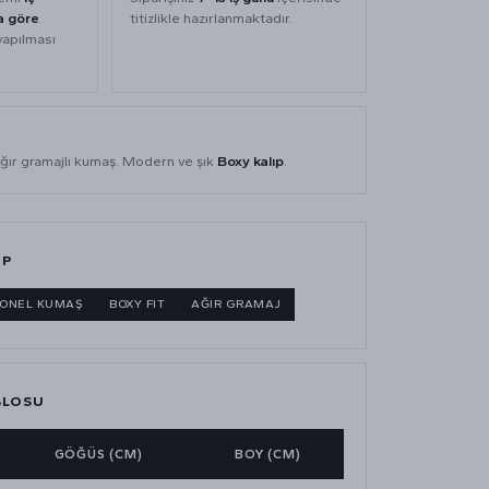
a göre
titizlikle hazırlanmaktadır.
yapılması
ğır gramajlı kumaş. Modern ve şık
Boxy kalıp
.
IP
GONEL KUMAŞ
BOXY FIT
AĞIR GRAMAJ
BLOSU
GÖĞÜS (CM)
BOY (CM)