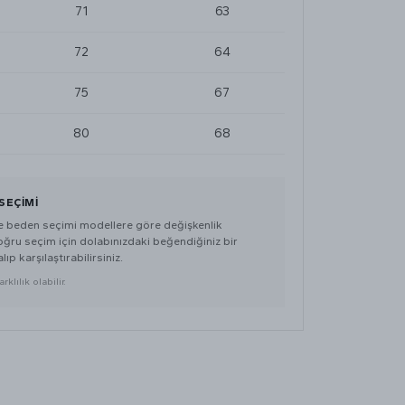
71
63
72
64
75
67
80
68
SEÇIMI
de beden seçimi modellere göre değişkenlik
doğru seçim için dolabınızdaki beğendiğiniz bir
lıp karşılaştırabilirsiniz.
klılık olabilir.