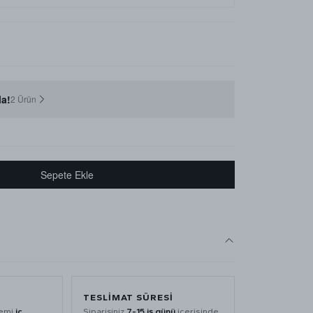
a!
2 Ürün
Sepete Ekle
TESLIMAT SÜRESI
lemi
iç
Siparişiniz
7-15 iş günü
içerisinde