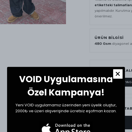
etiketteki talimatlar
yapılmalıdır. Kurutma 
önerilmez.
ÜRÜN BILGISI
480 Gsm
diyagonel a
MATERYAL & KAL
VOID Uygulamasına
480 GSM
DİYA
Özel Kampanya!
Yeni VOID uygulamamız üzerinden yeni üyelik oluştur,
BEDEN ÖLÇÜ TA
2000₺ ve üzeri alışverişinde ücretsiz eşofman kazan.
BEDEN