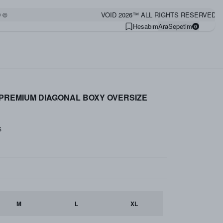
VOID 2026™ ALL RIGHTS RESERVED ©
Hesabım
Ara
Sepetim
0
 PREMIUM DIAGONAL BOXY OVERSIZE
S
M
L
XL