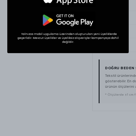
Small
Medium
Large
Yalnızca mobil uygulama üzerinden oluşturulan yeni üyeliklerde
geçerlidir. Mevcut üyelikler ve üyeliksiz alışverişler kampanyaya dahil
değildir.
XLarge
DOĞRU BEDEN 
Tekstil ürünlerin
gösterebilir. En 
ürünün ölçülerini a
* Ölçülerde ±1 cm far