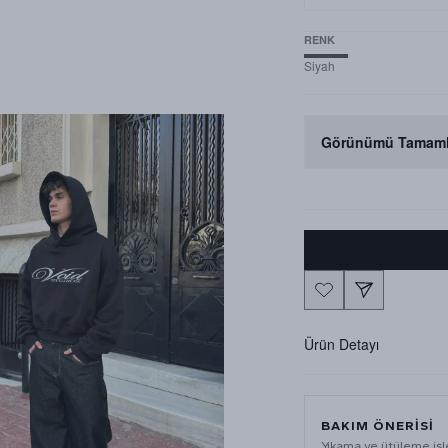
RENK
Siyah
Görünümü Tamaml
Ürün Detayı
BAKIM ÖNERISI
Yıkama ve ütüleme iş