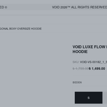
©
VOID 2026™ ALL RIGHTS RESERVED ©
AGONAL BOXY OVERSIZE HOODIE
VOID LUXE FLOW
HOODIE
SKU
:
VOID-VS-00182_1_
₺ 1,799.00
₺ 1,499.00
BEDEN
S