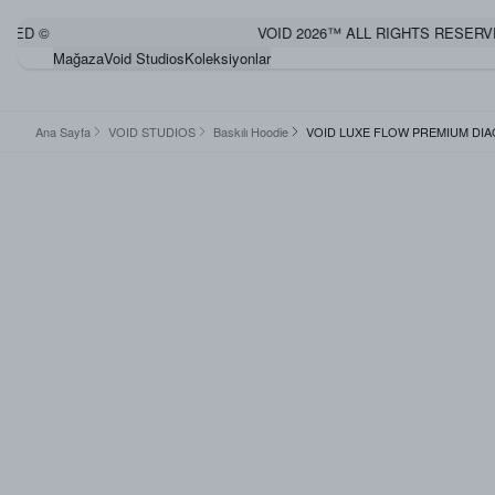
D ©
VOID 2026™ ALL RIGHTS RESERVED 
Mağaza
Void Studios
Koleksiyonlar
Ana Sayfa
VOID STUDIOS
Baskılı Hoodie
VOID LUXE FLOW PREMIUM DI