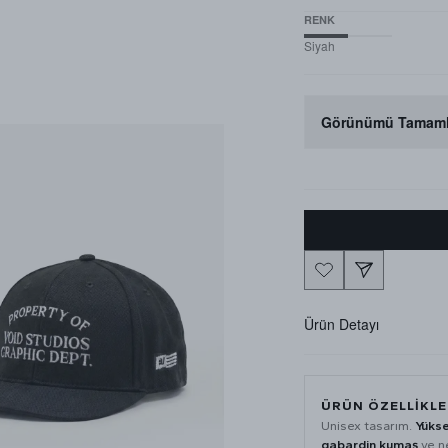
RENK
Siyah
Görünümü Tamaml
Ürün Detayı
ÜRÜN ÖZELLIKLE
Unisex tasarım.
Yükse
gabardin kumaş
ve ne