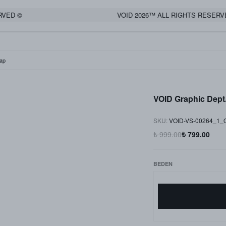
 ©
VOID 2026™ ALL RIGHTS RESERVED ©
ap
VOID Graphic Dep
SKU
:
VOID-VS-00264_1_O
₺ 999.00
₺ 799.00
BEDEN