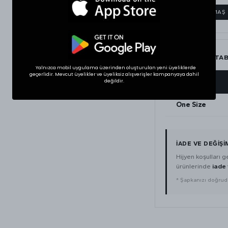
GABARDİN KUMAŞ
ŞAPKA ÖLÇÜ TA
Yalnızca mobil uygulama üzerinden oluşturulan yeni üyeliklerde
geçerlidir. Mevcut üyelikler ve üyeliksiz alışverişler kampanyaya dahil
değildir.
BEDEN
One Size
İADE VE DEĞIŞI
Hijyen koşulları 
ürünlerinde
iade
* Şapkanızı doğrud