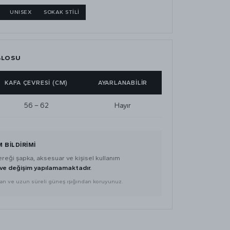
UNISEX
SOKAK STİLİ
BLOSU
KAFA ÇEVRESİ (CM)
AYARLANABİLİR
56 – 62
Hayır
M BILDIRIMI
gereği şapka, aksesuar ve kişisel kullanım
 ve değişim yapılamamaktadır.
an ve uzun süreli güneş ışığından koruyunuz.