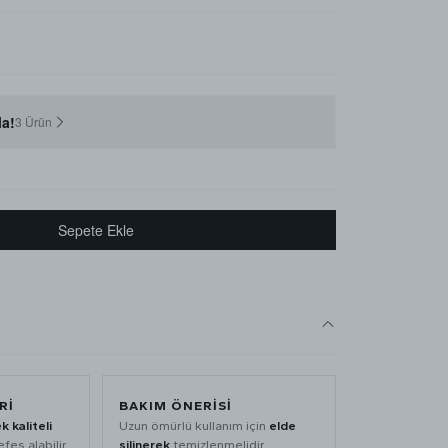
a!
3 Ürün
Sepete Ekle
RI
BAKIM ÖNERISI
k kaliteli
Uzun ömürlü kullanım için
elde
fes alabilir
silinerek
temizlenmelidir.