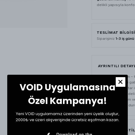
delikli yapısıyla konfo
TESLIMAT BILGIS
Siparişiniz
1-3 iş günü
AYRINTILI DETAY
Unisex tasarım – t
Yüksek kaliteli ga
VOID Uygulamasına
Yumuşak iç astar i
Nefes alabilir del
Özel Kampanya!
Günlük kullanım ve 
Önde sağlam duru
Yeni VOID uygulamamız üzerinden yeni üyelik oluştur,
2000₺ ve üzeri alışverişinde ücretsiz eşofman kazan.
MATERYAL & STI