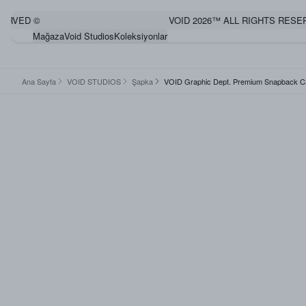
ED ©
VOID 2026™ ALL RIGHTS RESERVED
Mağaza
Void Studios
Koleksiyonlar
Ana Sayfa
VOID STUDIOS
Şapka
VOID Graphic Dept. Premium Snapback C