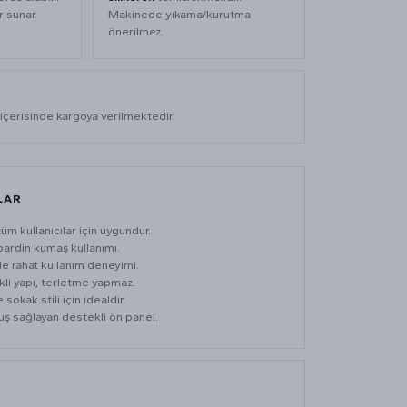
r sunar.
Makinede yıkama/kurutma
önerilmez.
I
içerisinde kargoya verilmektedir.
LAR
üm kullanıcılar için uygundur.
bardin kumaş kullanımı.
le rahat kullanım deneyimi.
ikli yapı, terletme yapmaz.
sokak stili için idealdir.
ş sağlayan destekli ön panel.
L