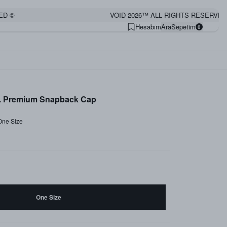
VOID 2026™ ALL RIGHTS RESERVED ©
Hesabım
Ara
Sepetim
0
t. Premium Snapback Cap
ne Size
One Size