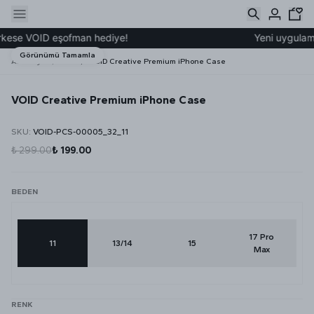
kese VOID eşofman hediye!
Yeni uygulamam
Görünümü Tamamla
Ana Sayfa
YENİ
VOID Creative Premium iPhone Case
VOID Creative Premium iPhone Case
SKU
:
VOID-PCS-00005_32_11
₺ 299.00
₺ 199.00
BEDEN
17 Pro
11
13/14
15
Max
RENK