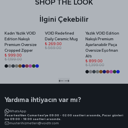
SHOP THE LOOK
İlgini Çekebilir
Kadın Yazlık VOID
VOID Redefined
Yazlık VOID Edition
V
Edition Nakışlı
Daily Ceramic Mug
Nakışlı Premium
P
₺ 269.00
Premium Oversize
Ayarlanabilir Paça
₺ 569.00
₺
Cropped Zipper
Oversize Eşofman
₺
₺ 999.00
Altı
₺ 1,199.00
₺ 899.00
₺ 1,399.00
Yardıma ihtiyacın var mı?
WhatsApp
Pazartesi’den Cumartesi’ye 09:00 - 02:00 saatleri arasında, Pazar günleri
ise 09:00 - 18:00 saatleri arasında.
musterihizmetleri@voidtr.com