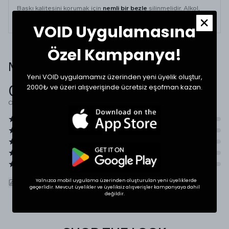
Baskı kalitesini korumak için
nemli bir bezle
silinmelidir. Alkol,
kolonya ve kimyasal bazlı sert temizleyicilerden uzak tutulmalıdır.
VOID Uygulamasına
Özel Kampanya!
Müşteri Yorumları
Yeni VOID uygulamamız üzerinden yeni üyelik oluştur,
0.0
2000₺ ve üzeri alışverişinde ücretsiz eşofman kazan.
Ortalama Puan
Yalnızca mobil uygulama üzerinden oluşturulan yeni üyeliklerde
ÜRÜNÜ DEĞERLENDIR
geçerlidir. Mevcut üyelikler ve üyeliksiz alışverişler kampanyaya dahil
değildir.