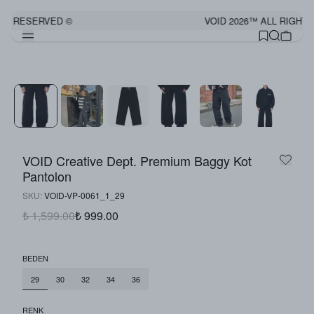
TS RESERVED ©
VOID 2026™ ALL RIGHTS
Görünümü Tamamla
VOID Creative Dept. Premium Baggy Kot
Pantolon
SKU
:
VOID-VP-0061_1_29
₺ 1,599.00
₺ 999.00
BEDEN
29
30
32
34
36
RENK