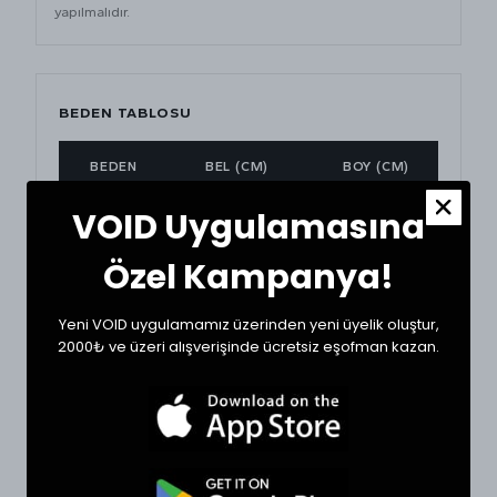
yapılmalıdır.
BEDEN TABLOSU
BEDEN
BEL (CM)
BOY (CM)
VOID Uygulamasına
29
38
114
Özel Kampanya!
30
38
114
32
42
116
Yeni VOID uygulamamız üzerinden yeni üyelik oluştur,
2000₺ ve üzeri alışverişinde ücretsiz eşofman kazan.
34
43
116
36
47
119