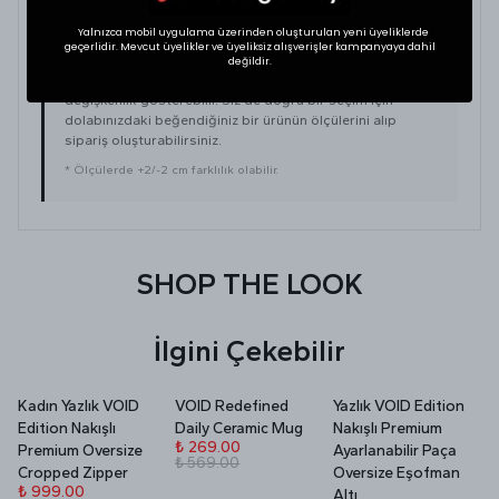
Yalnızca mobil uygulama üzerinden oluşturulan yeni üyeliklerde
geçerlidir. Mevcut üyelikler ve üyeliksiz alışverişler kampanyaya dahil
BEDEN SEÇİMİ İPUCU
değildir.
Tekstil ürünlerinde beden seçimi modellere göre
değişkenlik gösterebilir. Siz de doğru bir seçim için
dolabınızdaki beğendiğiniz bir ürünün ölçülerini alıp
sipariş oluşturabilirsiniz.
* Ölçülerde +2/-2 cm farklılık olabilir.
SHOP THE LOOK
İlgini Çekebilir
Kadın Yazlık VOID
VOID Redefined
Yazlık VOID Edition
V
Edition Nakışlı
Daily Ceramic Mug
Nakışlı Premium
P
₺ 269.00
Premium Oversize
Ayarlanabilir Paça
₺ 569.00
₺
Cropped Zipper
Oversize Eşofman
₺
₺ 999.00
Altı