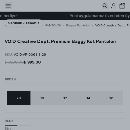
ediye!
Yeni uygulamamız üzerinden üye olu
Görünümü Tamamla
Ana Sayfa
ALT GİYİM
PANTOLON
Baggy Pantolon
VOID Creative Dept. P
VOID Creative Dept. Premium Baggy Kot Pantolon
SKU
:
VOID-VP-0061_1_29
₺ 1,599.00
₺ 999.00
BEDEN
29
30
32
34
36
RENK
Siyah