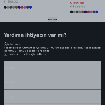
₺ 1,199.00
₺ 899.00
₺ 1,399.00
Yardıma ihtiyacın var mı?
WhatsApp
Pazartesi’den Cumartesi’ye 09:00 - 02:00 saatleri arasında, Pazar günleri
ise 09:00 - 18:00 saatleri arasında.
musterihizmetleri@voidtr.com
Kurumsal
Destek
For You