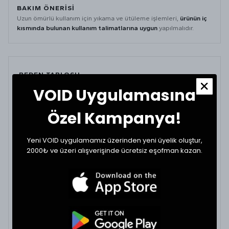
BAKIM ÖNERİSİ
Uzun ömürlü kullanım için yıkama ve ütüleme işlemleri,
ürünün iç
kısmında bulunan kullanım talimatlarına uygun
yapılmalıdır.
BEDEN TABLOSU
VOID Uygulamasına
BEDEN
BEL (CM)
BOY (CM)
Özel Kampanya!
29
38
114
Yeni VOID uygulamamız üzerinden yeni üyelik oluştur,
30
38
114
2000₺ ve üzeri alışverişinde ücretsiz eşofman kazan.
32
42
116
34
43
116
36
47
119