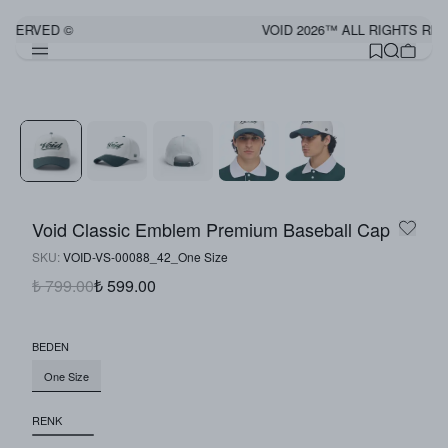
ESERVED ©
VOID 2026™ ALL RIGHTS RES
Görünümü Tamamla
Void Classic Emblem Premium Baseball Cap
SKU
:
VOID-VS-00088_42_One Size
₺ 799.00
₺ 599.00
BEDEN
One Size
RENK