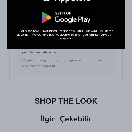
One Size
56 – 62
Evet
Yalnızca mobil uygulama üzerinden oluşturulan yeni üyeliklerde
İADE VE DEĞIŞIM KOŞULLARI
geçerlidir. Mevcut üyelikler ve üyeliksiz alışverişler kampanyaya dahil
değildir.
Hijyen koşulları gereği şapka, aksesuar ve kişisel
kullanım ürünlerinde
iade ve değişim
yapılamamaktadır.
* Şapkanızı doğrudan güneş ışığına uzun süre maruz
bırakmamanız önerilir.
SHOP THE LOOK
İlgini Çekebilir