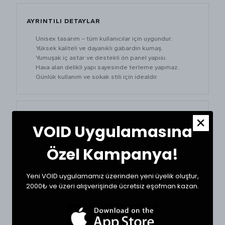
AYRINTILI DETAYLAR
Unisex tasarım – tüm kullanıcılar için uygundur.
Yüksek kaliteli ve dayanıklı gabardin kumaş.
Yumuşak iç astar ve destekli ön panel yapısı.
Hava alan delikli yapı sayesinde terleme yapmaz.
Günlük kullanım ve sokak stili için idealdir.
MATERYAL & STIL
VOID Uygulamasına
GABARDİN KUMAŞ
UNISEX
Özel Kampanya!
AYARLANABİLİR BANT
Yeni VOID uygulamamız üzerinden yeni üyelik oluştur,
2000₺ ve üzeri alışverişinde ücretsiz eşofman kazan.
ŞAPKA ÖLÇÜ TABLOSU
BEDEN
KAFA ÇEVRESİ (CM)
AYARLANABİLİR