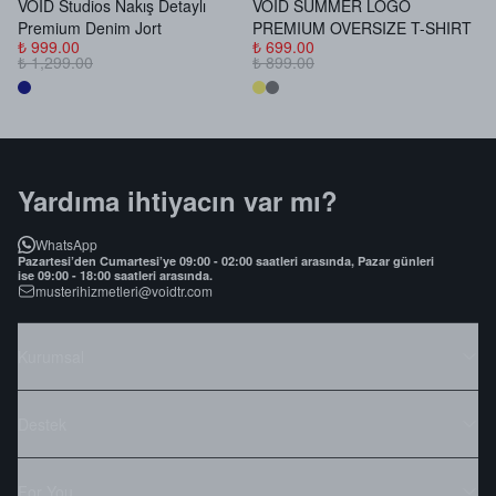
VOID Studios Nakış Detaylı
VOID SUMMER LOGO
V
Premium Denim Jort
PREMIUM OVERSIZE T-SHIRT
B
₺ 999.00
₺ 699.00
₺
₺ 1,299.00
₺ 899.00
₺
Yardıma ihtiyacın var mı?
WhatsApp
Pazartesi’den Cumartesi’ye 09:00 - 02:00 saatleri arasında, Pazar günleri
ise 09:00 - 18:00 saatleri arasında.
musterihizmetleri@voidtr.com
Kurumsal
Destek
For You