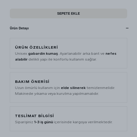
SEPETE EKLE
Ürün Detayı
ÜRÜN ÖZELLIKLERI
Unisex
gabardin kumaş
. Ayarlanabilir arka bant ve
nefes
alabilir
delikli yapı ile konforlu kullanım sağlar.
BAKIM ÖNERISI
Uzun ömürlü kullanım için
elde silinerek
temizlenmelidir.
Makinede yıkama veya kurutma yapılmamalıdır.
TESLIMAT BILGISI
Siparişiniz
1-3 iş günü
içerisinde kargoya verilmektedir.