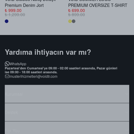
Premium Denim Jort
PREMIUM OVERSIZE T-SHIRT
B
₺ 999.00
₺ 699.00
₺
₺ 1,299.00
₺ 899.00
₺
Yardıma ihtiyacın var mı?
WhatsApp
Pazartesi’den Cumartesi’ye 09:00 - 02:00 saatleri arasında, Pazar günleri
ise 09:00 - 18:00 saatleri arasında.
musterihizmetleri@voidtr.com
Kurumsal
Destek
For You