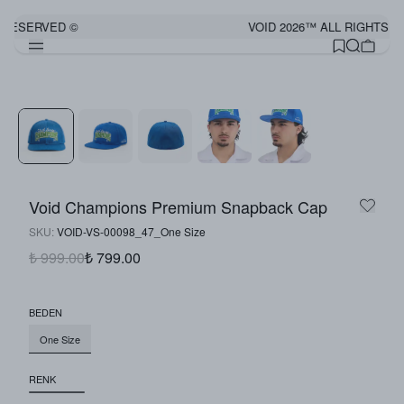
 RESERVED ©
VOID 2026™ ALL RIGHTS R
Görünümü Tamamla
Void Champions Premium Snapback Cap
SKU
:
VOID-VS-00098_47_One Size
₺ 999.00
₺ 799.00
BEDEN
One Size
RENK