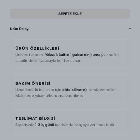
SEPETE EKLE
Ürün Detayı
ÜRÜN ÖZELLIKLERI
Unisex tasarım.
Yüksek kaliteli gabardin kumaş
ve nefes
alabilir delikli yapısıyla konfor sunar.
BAKIM ÖNERISI
Uzun ömürlü kullanım için
elde silinerek
temizlenmelidir.
Makinede yıkama/kurutma önerilmez.
TESLIMAT BILGISI
Siparişiniz
1-3 iş günü
içerisinde kargoya verilmektedir.