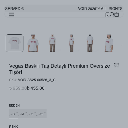
 RESERVED ©
VOID 2026™ ALL RIGHTS R
Vegas Baskılı Taş Detaylı Premium Oversize
Tişört
SKU
:
VOID-SS25-00528_3_S
₺ 959.00
₺ 455.00
BEDEN
S
M
L
XL
RENK