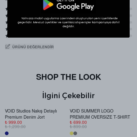
Yalnızca mobil uygulama üzerinden oluşturulan yeni üyeliklerde
geçerlidir. Mevcut üyelikler ve üyeliksiz alışverişler kampanyaya dahil
değildir.
ÜRÜNÜ DEĞERLENDIR
SHOP THE LOOK
İlgini Çekebilir
VOID Studios Nakış Detaylı
VOID SUMMER LOGO
V
Premium Denim Jort
PREMIUM OVERSIZE T-SHIRT
B
₺ 999.00
₺ 699.00
₺
₺ 1,299.00
₺ 899.00
₺