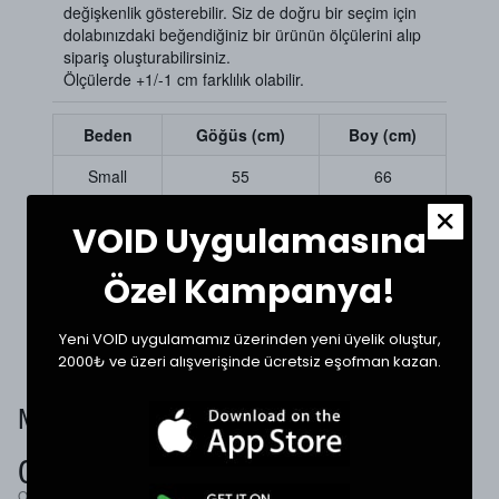
değişkenlik gösterebilir. Siz de doğru bir seçim için
dolabınızdaki beğendiğiniz bir ürünün ölçülerini alıp
sipariş oluşturabilirsiniz.
Ölçülerde +1/-1 cm farklılık olabilir.
Beden
Göğüs (cm)
Boy (cm)
Small
55
66
Medium
56
68
VOID Uygulamasına
Large
59
68
Özel Kampanya!
XLarge
60
73
Yeni VOID uygulamamız üzerinden yeni üyelik oluştur,
2000₺ ve üzeri alışverişinde ücretsiz eşofman kazan.
Müşteri Yorumları
0.0
Ortalama Puan