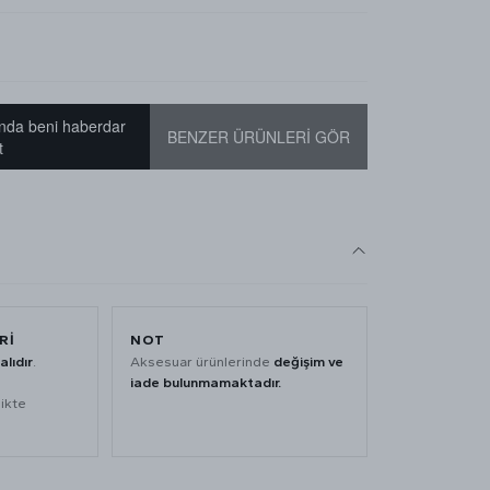
nda beni haberdar
BENZER ÜRÜNLERİ GÖR
t
Rİ
NOT
lıdır
.
Aksesuar ürünlerinde
değişim ve
iade bulunmamaktadır.
likte