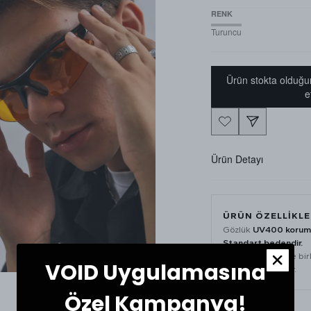
RENK
Turuncu
Ürün stokta olduğu
e
Ürün Detayı
ÜRÜN ÖZELLİKLE
Gözlük
UV400 koruma
Standart bedendir.
Temizleme bezi ile bir
VOID Uygulamasına
gönderilmektedir.
Özel Kampanya!