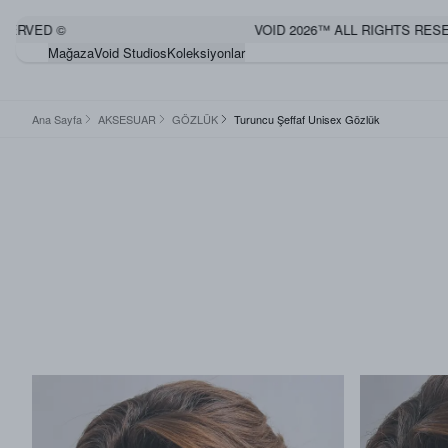
VED ©
VOID 2026™ ALL RIGHTS RESERVE
Mağaza
Void Studios
Koleksiyonlar
Ana Sayfa
AKSESUAR
GÖZLÜK
Turuncu Şeffaf Unisex Gözlük