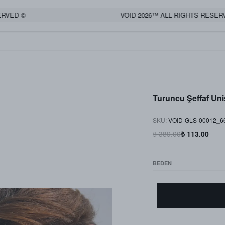
D ©
VOID 2026™ ALL RIGHTS RESERVED 
Turuncu Şeffaf Un
SKU
:
VOID-GLS-00012_
₺ 389.00
₺ 113.00
BEDEN