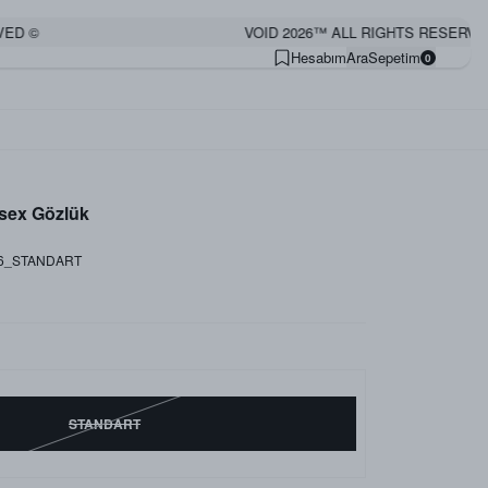
©
VOID 2026™ ALL RIGHTS RESERVED ©
Hesabım
Ara
Sepetim
0
isex Gözlük
66_STANDART
STANDART