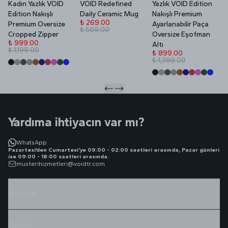
Kadın Yazlık VOID
VOID Redefined
Yazlık VOID Edition
V
Edition Nakışlı
Daily Ceramic Mug
Nakışlı Premium
P
₺ 269.00
Premium Oversize
Ayarlanabilir Paça
₺ 569.00
₺
Cropped Zipper
Oversize Eşofman
₺
₺ 999.00
Altı
₺ 1,199.00
₺ 899.00
₺ 1,399.00
Yardıma ihtiyacın var mı?
WhatsApp
Pazartesi’den Cumartesi’ye 09:00 - 02:00 saatleri arasında, Pazar günleri
ise 09:00 - 18:00 saatleri arasında.
musterihizmetleri@voidtr.com
Kurumsal
Destek