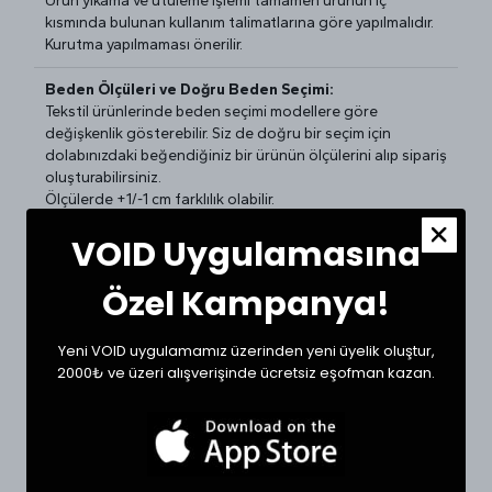
Ürün yıkama ve ütüleme işlemi tamamen ürünün iç
kısmında bulunan kullanım talimatlarına göre yapılmalıdır.
Kurutma yapılmaması önerilir.
Beden Ölçüleri ve Doğru Beden Seçimi:
Tekstil ürünlerinde beden seçimi modellere göre
değişkenlik gösterebilir. Siz de doğru bir seçim için
dolabınızdaki beğendiğiniz bir ürünün ölçülerini alıp sipariş
oluşturabilirsiniz.
Ölçülerde +1/-1 cm farklılık olabilir.
VOID Uygulamasına
Beden
Göğüs (cm)
Boy (cm)
Özel Kampanya!
Small
55
70
Medium
57
71
Yeni VOID uygulamamız üzerinden yeni üyelik oluştur,
2000₺ ve üzeri alışverişinde ücretsiz eşofman kazan.
Large
60
73
XLarge
63
74