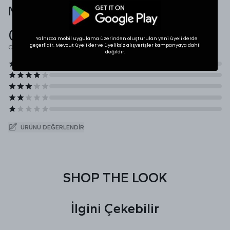
Müşteri Yorumları
0.0
Yalnızca mobil uygulama üzerinden oluşturulan yeni üyeliklerde
geçerlidir. Mevcut üyelikler ve üyeliksiz alışverişler kampanyaya dahil
Ortalama Puan
değildir.
ÜRÜNÜ DEĞERLENDIR
SHOP THE LOOK
İlgini Çekebilir