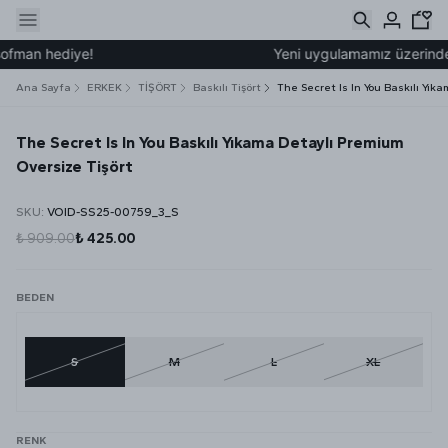
fman hediye!
Yeni uygulamamız üzerinden 
Ana Sayfa
ERKEK
TİŞÖRT
Baskılı Tişört
The Secret Is In You Baskılı Yık
The Secret Is In You Baskılı Yıkama Detaylı Premium
Oversize Tişört
SKU
:
VOID-SS25-00759_3_S
₺ 909.00
₺ 425.00
BEDEN
S
M
L
XL
RENK