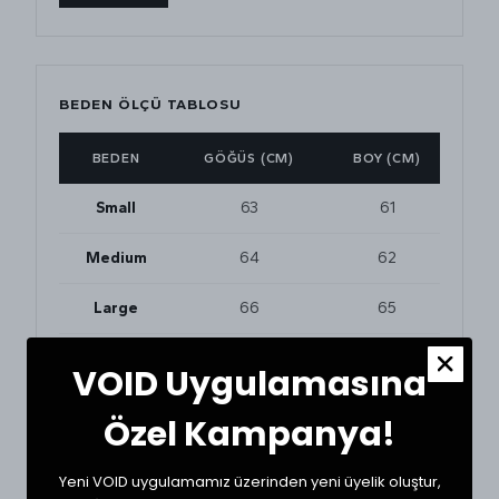
BEDEN ÖLÇÜ TABLOSU
BEDEN
GÖĞÜS (CM)
BOY (CM)
Small
63
61
Medium
64
62
Large
66
65
XLarge
70
66
VOID Uygulamasına
Özel Kampanya!
BEDEN VE UYUMLULUK
Tekstil ürünlerinde beden seçimi modellere göre
Yeni VOID uygulamamız üzerinden yeni üyelik oluştur,
değişkenlik gösterebilir. En doğru seçim için