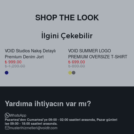
SHOP THE LOOK
İlgini Çekebilir
VOID Studios Nakış Detaylı
VOID SUMMER LOGO
V
Premium Denim Jort
PREMIUM OVERSIZE T-SHIRT
B
₺ 999.00
₺ 699.00
₺
₺ 1,299.00
₺ 899.00
₺
Yardıma ihtiyacın var mı?
WhatsApp
Pazartesi’den Cumartesi’ye 09:00 - 02:00 saatleri arasında, Pazar günleri
ise 09:00 - 18:00 saatleri arasında.
musterihizmetleri@voidtr.com