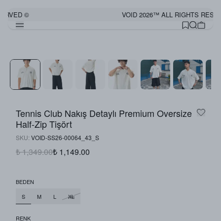
ERVED ©
VOID 2026™ ALL RIGHTS RESER
Görünümü Tamamla
Tennis Club Nakış Detaylı Premium Oversize
Half-Zip Tişört
SKU
:
VOID-SS26-00064_43_S
₺ 1,349.00
₺ 1,149.00
BEDEN
S
M
L
XL
RENK