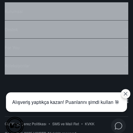
Kurumsal
Destek
For You
Koleksiyonlar
Alışveriş yaptıkça kazan! Puanlarını şimdi kullan 🎯
Gizlilik ve Çerez Politikası
•
SMS ve Mail Ret
•
KVKK