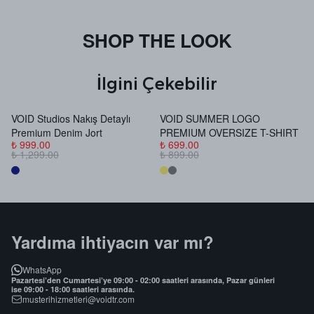
SHOP THE LOOK
İlgini Çekebilir
VOID Studios Nakış Detaylı
VOID SUMMER LOGO
V
Premium Denim Jort
PREMIUM OVERSIZE T-SHIRT
B
₺ 999.00
₺ 699.00
₺
₺ 1,299.00
₺ 899.00
₺
Yardıma ihtiyacın var mı?
WhatsApp
Pazartesi’den Cumartesi’ye 09:00 - 02:00 saatleri arasında, Pazar günleri
ise 09:00 - 18:00 saatleri arasında.
musterihizmetleri@voidtr.com