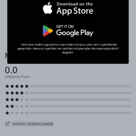
dolabınızdaki favori bir ürününüzün ölçülerini alıp
karşılaştırabilirsiniz.
* Ölçülerde ±1 cm farklılık olabilir.
Yalnızca mobil uygulama üzerinden oluşturulan yeni üyeliklerde
geçerlidir. Mevcut üyelikler ve üyeliksiz alışverişler kampanyaya dahil
Müşteri Yorumları
değildir.
0.0
Ortalama Puan
ÜRÜNÜ DEĞERLENDIR