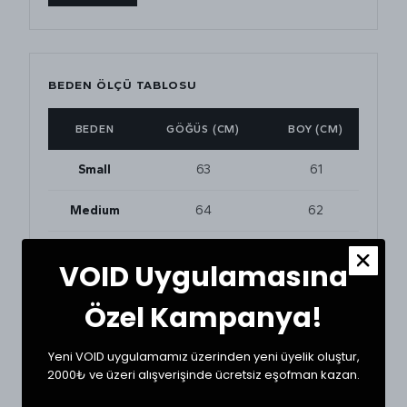
BEDEN ÖLÇÜ TABLOSU
BEDEN
GÖĞÜS (CM)
BOY (CM)
Small
63
61
Medium
64
62
Large
66
65
VOID Uygulamasına
XLarge
70
66
Özel Kampanya!
Yeni VOID uygulamamız üzerinden yeni üyelik oluştur,
BEDEN VE UYUMLULUK
2000₺ ve üzeri alışverişinde ücretsiz eşofman kazan.
Tekstil ürünlerinde beden seçimi modellere göre
değişkenlik gösterebilir. En doğru seçim için