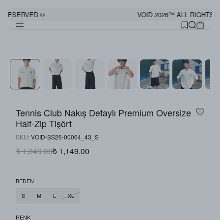
S RESERVED ©
VOID 2026™ ALL RIGHTS 
Görünümü Tamamla
Tennis Club Nakış Detaylı Premium Oversize
Half-Zip Tişört
SKU
:
VOID-SS26-00064_43_S
₺ 1,349.00
₺ 1,149.00
BEDEN
S
M
L
XL
RENK