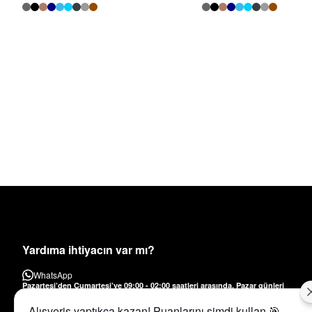
Yardıma ihtiyacın var mı?
WhatsApp
Pazartesi’den Cumartesi’ye 09:00 - 02:00 saatleri arasında, Pazar günleri
ise 09:00 - 18:00 saatleri arasında.
musterihizmetleri@voidtr.com
Alışveriş yaptıkça kazan! Puanlarını şimdi kullan 🎯