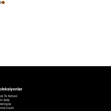
oleksiyonlar
ck To School
in Sets
torcycle
nnis Court