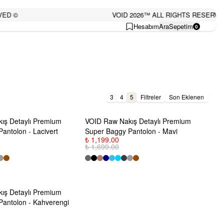
ED ©
VOID 2026™ ALL RIGHTS RESERVED
Hesabım
Ara
Sepetim
0
3
4
5
Filtreler
Son Eklenen
ış Detaylı Premium
VOID Raw Nakış Detaylı Premium
antolon - Lacivert
Super Baggy Pantolon - Mavi
₺ 1,199.00
₺ 1,699.00
ış Detaylı Premium
Pantolon - Kahverengi