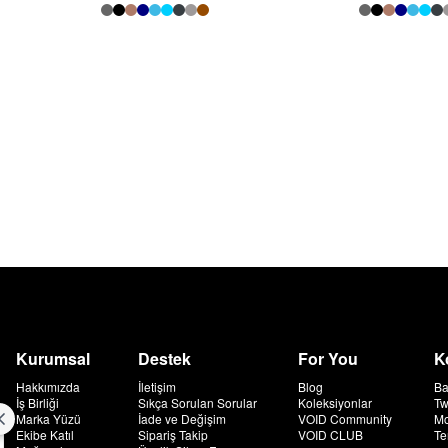
Kurumsal
Destek
For You
K
Hakkımızda
İletişim
Blog
Ba
İş Birliği
Sıkça Sorulan Sorular
Koleksiyonlar
Tw
Marka Yüzü
İade ve Değişim
VOID Community
Mo
Ekibe Katıl
Sipariş Takip
VOID CLUB
Te