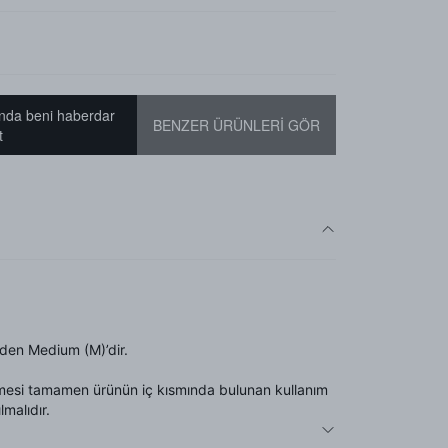
nda beni haberdar
BENZER ÜRÜNLERİ GÖR
t
den Medium (M)’dir.
mesi tamamen ürünün iç kısmında bulunan kullanım
lmalıdır.