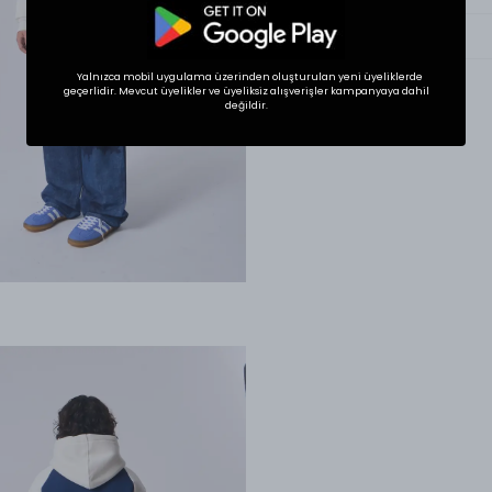
Ürün Tanıtımı
Yalnızca mobil uygulama üzerinden oluşturulan yeni üyeliklerde
geçerlidir. Mevcut üyelikler ve üyeliksiz alışverişler kampanyaya dahil
değildir.