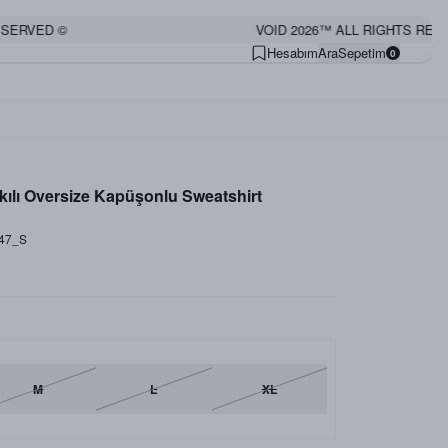
RVED ©
VOID 2026™ ALL RIGHTS RESERV
Hesabım
Ara
Sepetim
0
kılı Oversize Kapüşonlu Sweatshirt
47_S
M
L
XL