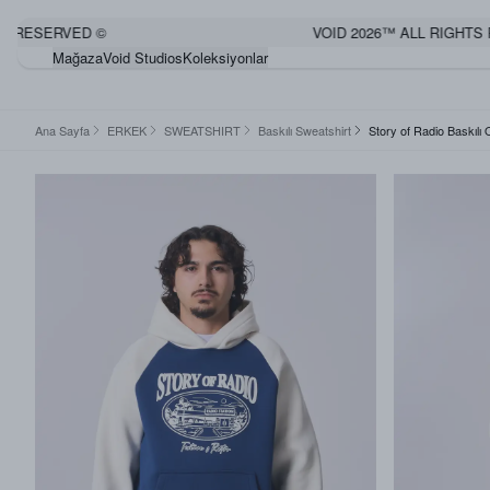
RESERVED ©
VOID 2026™ ALL RIGHTS RE
Mağaza
Void Studios
Koleksiyonlar
Ana Sayfa
ERKEK
SWEATSHIRT
Baskılı Sweatshirt
Story of Radio Baskılı