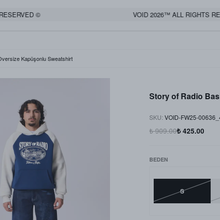
SERVED ©
VOID 2026™ ALL RIGHTS RESE
 Oversize Kapüşonlu Sweatshirt
Story of Radio Bas
SKU
:
VOID-FW25-00636_
₺ 909.00
₺ 425.00
BEDEN
S