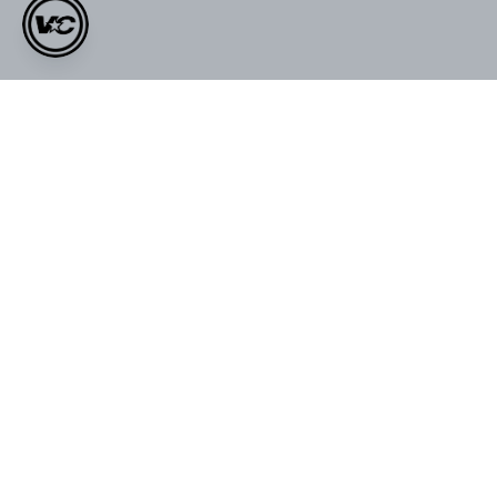
Müşteri Yorumları
0.0
Ortalama Puan
ÜRÜNÜ DEĞERLENDIR