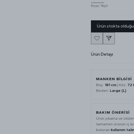
Koyu Yeşil
Ürün stokta olduğu
Ürün Detayı
MANKEN BİLGİSİ
Boy:
181 cm
| Kilo:
72 
Beden:
Large (L)
BAKIM ÖNERİSİ
Ürün yıkama ve ütüle
tamamen ürünün iç k
bulunan
kullanım tali