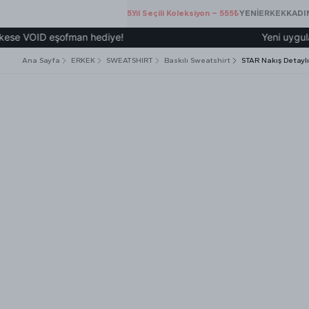
5.Yıl Seçili Koleksiyon – 555₺
YENİ
ERKEK
KADI
ID eşofman hediye!
Yeni uygulamamız ü
Ana Sayfa
ERKEK
SWEATSHIRT
Baskılı Sweatshirt
STAR Nakış Detayl