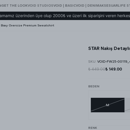
N
GET THE LOOK
VOID STUDIOS
VOID | BASIC
VOID | DENIM
AKSESUAR
LIFE S
zerinden üye olup 2000₺ ve üzeri ilk siparişini veren herkese VOID 
ı Boxy Oversize Premium Sweatshirt
STAR Nakış Detayl
SKU
:
VOID-FW25-00119_
₺ 449.00
₺ 149.00
BEDEN
M
RENK