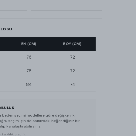
BLOSU
EN (CM)
BOY (CM)
76
72
78
72
84
74
MLULUK
de beden seçimi modellere göre değişkenlik
doğru seçim için dolabınızdaki beğendiğiniz bir
lıp karşılaştırabilirsiniz.
farklılık olabilir.