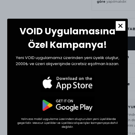
göre
yapılmalıdır.
VOID Uygulamasına
BEDEN ÖLÇÜ TA
Özel Kampanya!
BEDEN
Medium
Yeni VOID uygulamamız üzerinden yeni üyelik oluştur,
2000₺ ve üzeri alışverişinde ücretsiz eşofman kazan.
Large
XXLarge
BEDEN VE UYU
Tekstil ürünlerin
Yalnızca mobil uygulama üzerinden oluşturulan yeni üyeliklerde
gösterebilir. En 
geçerlidir. Mevcut üyelikler ve üyeliksiz alışverişler kampanyaya dahil
ürünün ölçülerini a
değildir.
* Ölçülerde +1/-1 cm 