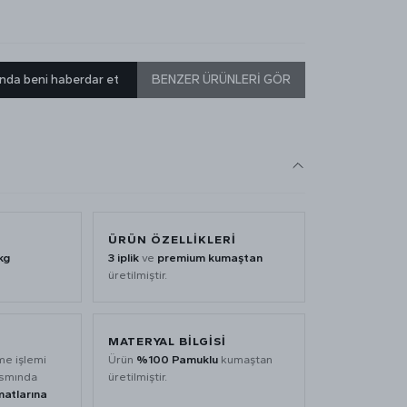
nda beni haberdar et
BENZER ÜRÜNLERİ GÖR
ÜRÜN ÖZELLİKLERİ
kg
3 iplik
ve
premium kumaştan
üretilmiştir.
MATERYAL BİLGİSİ
me işlemi
Ürün
%100 Pamuklu
kumaştan
ısmında
üretilmiştir.
matlarına